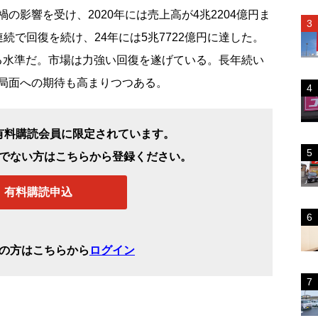
の影響を受け、2020年には売上高が4兆2204億円ま
続で回復を続け、24年には5兆7722億円に達した。
回る水準だ。市場は力強い回復を遂げている。長年続い
局面への期待も高まりつつある。
有料購読会員に限定されています。
でない方はこちらから登録ください。
有料購読申込
の方はこちらから
ログイン