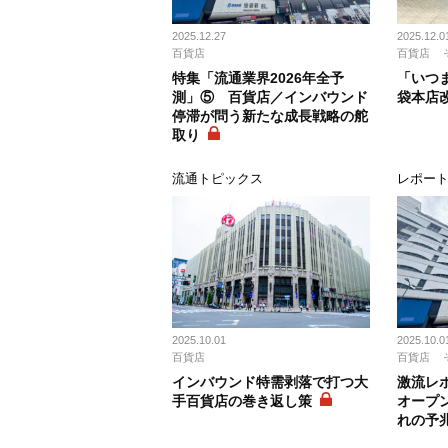
2025.12.27
2025.12.0
百貨店
百貨店
特集「流通業界2026年全予
「いつ
測」⑤ 百貨店／インバウンド
袋本店
停滞が問う新たな成長戦略の舵
取り
流通トピックス
レポー
2025.10.01
2025.10.0
百貨店
百貨店
インバウンド特需剥落で打つ大
激流レ
手百貨店の巻き返し策
オープ
れの予