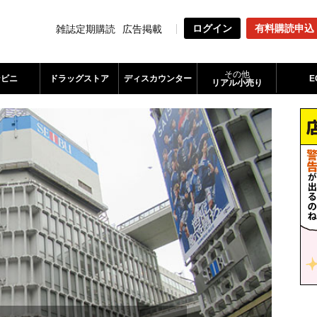
ログイン
有料購読申込
雑誌定期購読
広告掲載
その他
ンビニ
ドラッグストア
ディスカウンター
E
リアル小売り