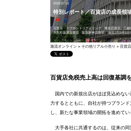
2026.07.01
特別レポート／百貨店の成長領
百貨店
J.フロントリテイリング
東急百貨店
三越
大丸松坂屋百貨店
阪急阪神百貨店
激流2026年8月
激流オンライン
»
その他リアル小売り
»
百貨
百貨店免税売上高は回復基調
国内での新規出店がほぼ見込めない
力するとともに、自社が持つブランド
し、新たな事業領域の開拓を進めてい
大手各社に共通するのは、従来の同