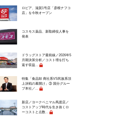
ロピア、滋賀1号店「彦根ナフコ
店」を今秋オープン
コスモス薬品、新取締役人事を
発表
ドラッグストア最前線／2026年5
月期決算分析／コスト増を打ち
返す収益...
特集「食品卸 商社系VS民族系頂
上決戦の幕開け」③ 国分グルー
プ本社／...
新店／ヨークベニマル馬渡店／
コストアップ時代を生き抜くロ
ーコストと点数...