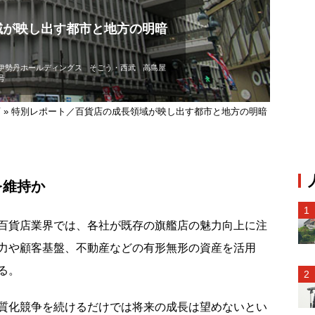
域が映し出す都市と地方の明暗
伊勢丹ホールディングス
そごう・西武
高島屋
号
店
»
特別レポート／百貨店の成長領域が映し出す都市と地方の明暗
を維持か
百貨店業界では、各社が既存の旗艦店の魅力向上に注
力や顧客基盤、不動産などの有形無形の資産を活用
る。
質化競争を続けるだけでは将来の成長は望めないとい