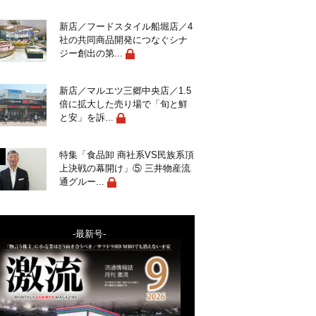
新店／フードスタイル船堀店／4
社の共同商品開発につなぐシナ
ジー創出の第...
新店／マルエツ三郷中央店／1.5
倍に拡大した売り場で「旬と鮮
と安」を訴...
特集「食品卸 商社系VS民族系頂
上決戦の幕開け」⑤ 三井物産流
通グルー...
-最新号-