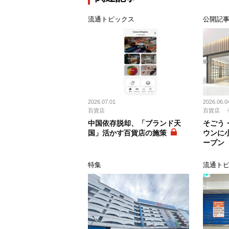
流通トピックス
公開記
2026.07.01
2026.06.0
百貨店
百貨店
中国依存脱却、「ブランド天
そごう
国」活かす百貨店の施策
ウンに
ープン
特集
流通ト