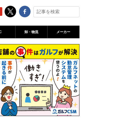
C
卸・物流
メーカー