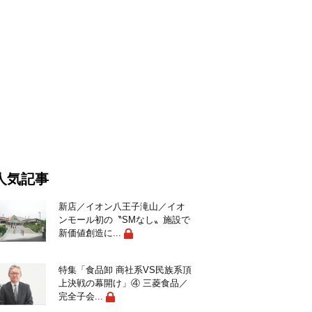
人気記事
新店／イオン八王子滝山／イオ
ンモール初の〝SMなし〟施設で
新価値創造に...
特集「食品卸 商社系VS民族系頂
上決戦の幕開け」④ 三菱食品／
完全子会...