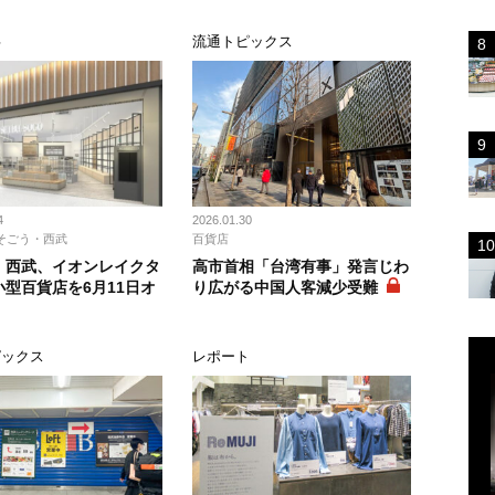
事
流通トピックス
4
2026.01.30
そごう・西武
百貨店
・西武、イオンレイクタ
高市首相「台湾有事」発言じわ
小型百貨店を6月11日オ
り広がる中国人客減少受難
ピックス
レポート