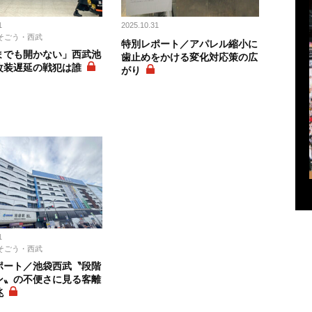
1
2025.10.31
そごう・西武
特別レポート／アパレル縮小に
までも開かない」西武池
歯止めをかける変化対応策の広
改装遅延の戦犯は誰
がり
ト
1
そごう・西武
ポート／池袋西武〝段階
ン〟の不便さに見る客離
兆