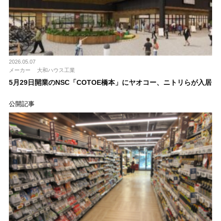
2026.05.07
メーカー
大和ハウス工業
5月29日開業のNSC「COTOE橋本」にヤオコー、ニトリらが入居
公開記事