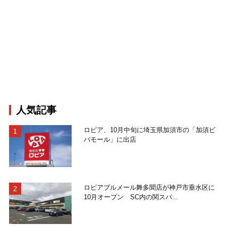
人気記事
ロピア、10月中旬に埼玉県加須市の「加須ビ
バモール」に出店
ロピアブルメール舞多聞店が神戸市垂水区に
10月オープン SC内の関スパ...