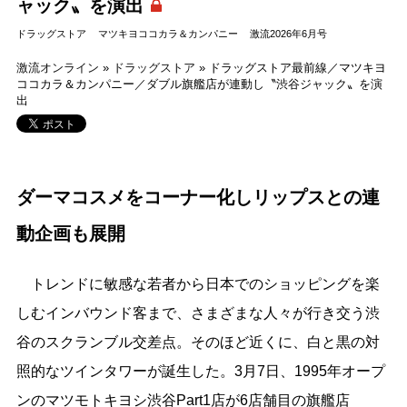
ャック〟を演出
ドラッグストア
マツキヨココカラ＆カンパニー
激流2026年6月号
激流オンライン
»
ドラッグストア
»
ドラッグストア最前線／マツキヨ
ココカラ＆カンパニー／ダブル旗艦店が連動し〝渋谷ジャック〟を演
出
ダーマコスメをコーナー化しリップスとの連
動企画も展開
トレンドに敏感な若者から日本でのショッピングを楽
しむインバウンド客まで、さまざまな人々が行き交う渋
谷のスクランブル交差点。そのほど近くに、白と黒の対
照的なツインタワーが誕生した。3月7日、1995年オープ
ンのマツモトキヨシ渋谷Part1店が6店舗目の旗艦店