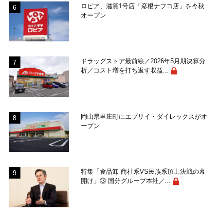
ロピア、滋賀1号店「彦根ナフコ店」を今秋
オープン
ドラッグストア最前線／2026年5月期決算分
析／コスト増を打ち返す収益...
岡山県里庄町にエブリイ・ダイレックスがオ
ープン
特集「食品卸 商社系VS民族系頂上決戦の幕
開け」③ 国分グループ本社／...