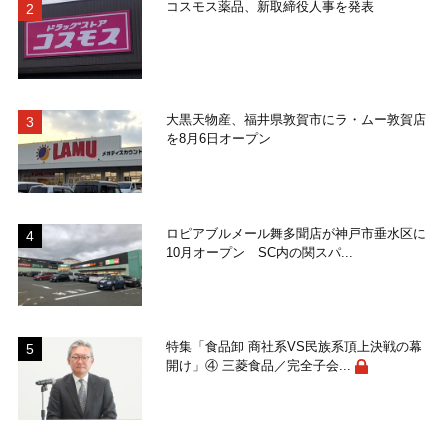
コスモス薬品、新取締役人事を発表
大黒天物産、福井県敦賀市にラ・ムー敦賀店
を8月6日オープン
ロピアブルメール舞多聞店が神戸市垂水区に
10月オープン SC内の関スパ...
特集「食品卸 商社系VS民族系頂上決戦の幕
開け」④ 三菱食品／完全子会...