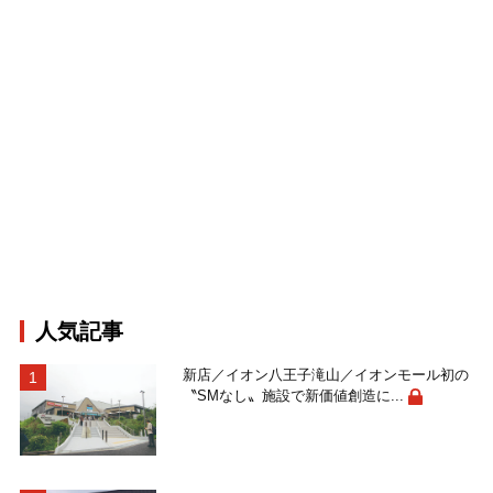
人気記事
新店／イオン八王子滝山／イオンモール初の
〝SMなし〟施設で新価値創造に...