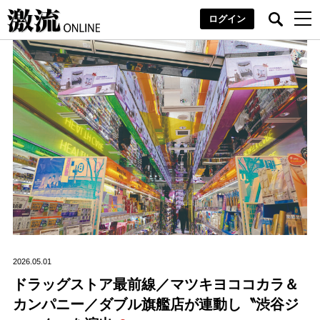
ログイン
2026.05.01
ドラッグストア最前線／マツキヨココカラ＆
カンパニー／ダブル旗艦店が連動し〝渋谷ジ