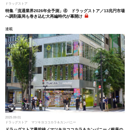
ドラッグストア
特集「流通業界2026年全予測」④ ドラッグストア／13兆円市場
へ調剤薬局も巻き込む大再編時代が幕開け
連載
2025.09.01
ドラッグストア
マツキヨココカラ＆カンパニー
ドラッグストア最前線／マツキヨココカラ＆カンパニー／銀座の