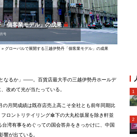
丹「個客業モデル」の成果
2月号
店
»
グローバルで展開する三越伊勢丹「個客業モデル」の成果
となるか」――。百貨店最大手の三越伊勢丹ホールデ
に、改めて光が当たっている。
1月の月間成績は既存店売上高こそ全社とも前年同期比
・フロントリテイリング傘下の大丸松坂屋を除き軒並
よる台湾有事をめぐっての国会答弁をきっかけに、中国
影響が出ている。