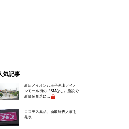
人気記事
新店／イオン八王子滝山／イオ
ンモール初の〝SMなし〟施設で
新価値創造に...
コスモス薬品、新取締役人事を
発表