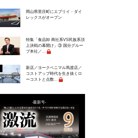
岡山県里庄町にエブリイ・ダイ
レックスがオープン
特集「食品卸 商社系VS民族系頂
上決戦の幕開け」③ 国分グルー
プ本社／...
新店／ヨークベニマル馬渡店／
コストアップ時代を生き抜くロ
ーコストと点数...
-最新号-