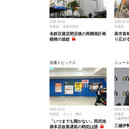
2026.04.01
2026.01.3
百貨店
名鉄百貨店
百貨店
名鉄百貨店閉店後の再開発計画
高市首
頓挫の波紋
り広が
流通トピックス
ニュー
2025.12.01
2025.11.2
百貨店
そごう・西武
百貨店
三越伊勢
「いつまでも開かない」西武池
三越伊
袋本店改装遅延の戦犯は誰