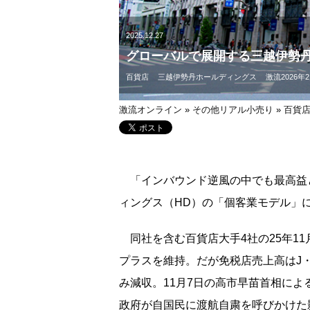
2025.12.27
グローバルで展開する三越伊勢
百貨店
三越伊勢丹ホールディングス
激流2026年
激流オンライン
»
その他リアル小売り
»
百貨
「インバウンド逆風の中でも最高益
ィングス（HD）の「個客業モデル」
同社を含む百貨店大手4社の25年1
プラスを維持。だが免税店売上高はJ
み減収。11月7日の高市早苗首相に
政府が自国民に渡航自粛を呼びかけた