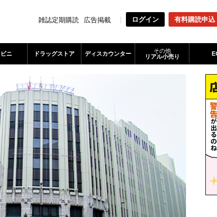
ログイン
有料購読申込
雑誌定期購読
広告掲載
その他
ンビニ
ドラッグストア
ディスカウンター
E
リアル小売り