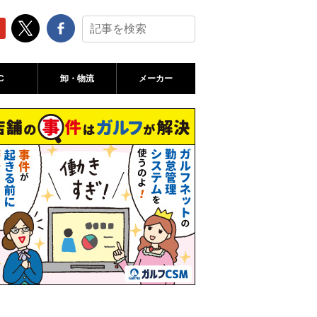
C
卸・物流
メーカー