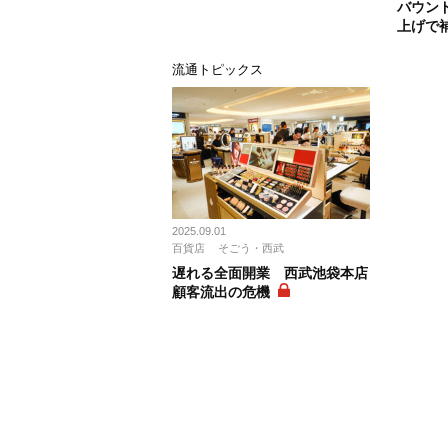
バウン
上げで
流通トピックス
2025.09.01
百貨店
そごう・西武
遅れる全面開業 西武池袋本店
顧客流出の危機