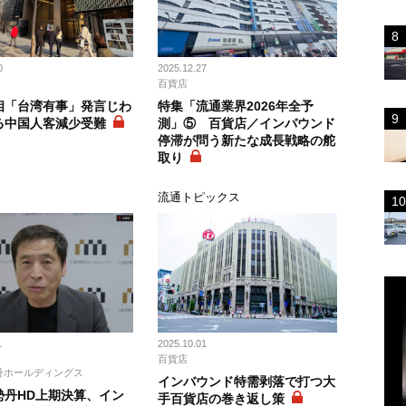
0
2025.12.27
百貨店
相「台湾有事」発言じわ
特集「流通業界2026年全予
る中国人客減少受難
測」⑤ 百貨店／インバウンド
停滞が問う新たな成長戦略の舵
取り
ス
流通トピックス
1
2025.10.01
百貨店
丹ホールディングス
インバウンド特需剥落で打つ大
勢丹HD上期決算、イン
手百貨店の巻き返し策