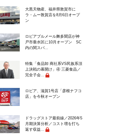
大黒天物産、福井県敦賀市に
ラ・ムー敦賀店を8月6日オープ
ン
ロピアブルメール舞多聞店が神
戸市垂水区に10月オープン SC
内の関スパ...
特集「食品卸 商社系VS民族系頂
上決戦の幕開け」④ 三菱食品／
完全子会...
ロピア、滋賀1号店「彦根ナフコ
店」を今秋オープン
ドラッグストア最前線／2026年5
月期決算分析／コスト増を打ち
返す収益...