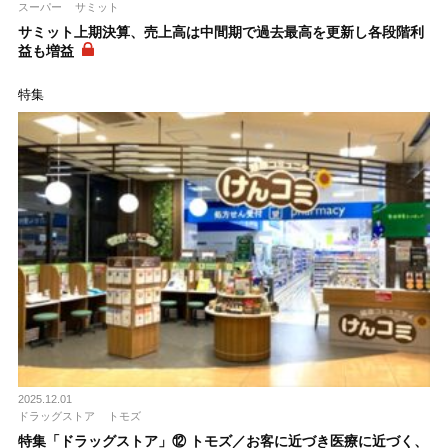
スーパー
サミット
サミット上期決算、売上高は中間期で過去最高を更新し各段階利
益も増益
特集
2025.12.01
ドラッグストア
トモズ
特集「ドラッグストア」⑫ トモズ／お客に近づき医療に近づく、