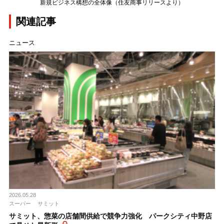
新規ビジネス構想の全体像（住友商事リリースより）
関連記事
ニュース
2026.05.28
スーパー
サミット
サミット、惣菜の店舗間供給で競争力強化 パークシティ中野店