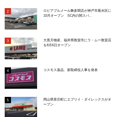
ロピアブルメール舞多聞店が神戸市垂水区に
10月オープン SC内の関スパ...
大黒天物産、福井県敦賀市にラ・ムー敦賀店
を8月6日オープン
コスモス薬品、新取締役人事を発表
岡山県里庄町にエブリイ・ダイレックスがオ
ープン