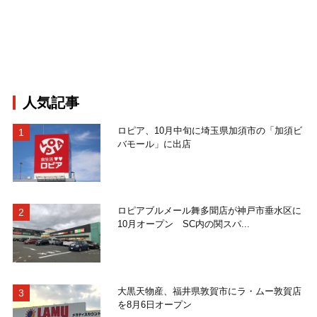
人気記事
ロピア、10月中旬に埼玉県加須市の「加須ビ
バモール」に出店
ロピアブルメール舞多聞店が神戸市垂水区に
10月オープン SC内の関スパ...
大黒天物産、福井県敦賀市にラ・ムー敦賀店
を8月6日オープン