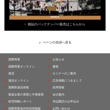
雑誌のバックナンバー販売はこちらから
ページの先頭へ戻る
国際商業
お知らせ
国際商業オンライン
書籍
激流
セミナーのご案内
激流オンライン
広告掲載につきまして
国際医薬品情報
採用情報
製薬企業の実態と中期展望
会社案内
経営戦略レポート
本誌購読のお申込み
国際商業海外特別情報版
お問い合わせ