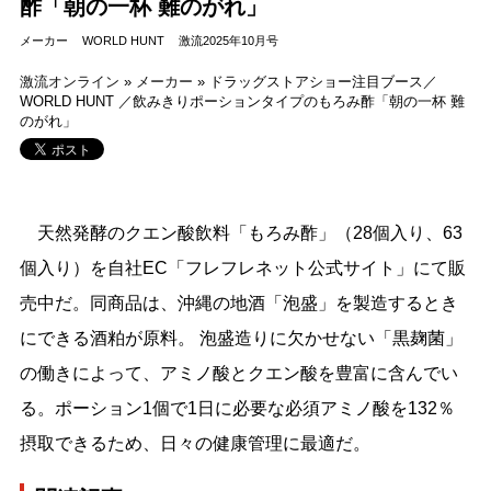
酢「朝の⼀杯 難のがれ」
メーカー
WORLD HUNT
激流2025年10月号
激流オンライン
»
メーカー
»
ドラッグストアショー注目ブース／
WORLD HUNT ／飲みきりポーションタイプのもろみ酢「朝の⼀杯 難
のがれ」
天然発酵のクエン酸飲料「もろみ酢」（28個入り、63
個入り）を自社EC「フレフレネット公式サイト」にて販
売中だ。同商品は、沖縄の地酒「泡盛」を製造するとき
にできる酒粕が原料。 泡盛造りに欠かせない「黒麹菌」
の働きによって、アミノ酸とクエン酸を豊富に含んでい
る。ポーション1個で1日に必要な必須アミノ酸を132％
摂取できるため、日々の健康管理に最適だ。