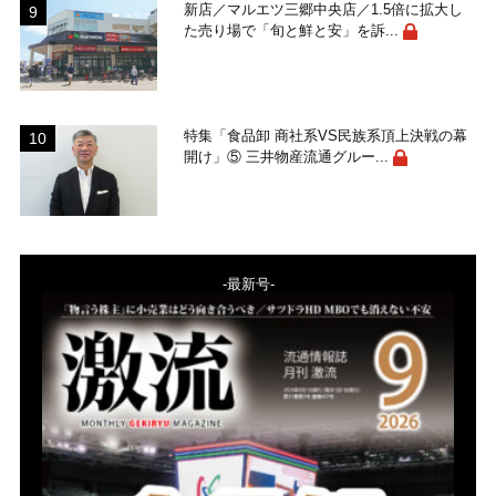
新店／マルエツ三郷中央店／1.5倍に拡大し
た売り場で「旬と鮮と安」を訴...
特集「食品卸 商社系VS民族系頂上決戦の幕
開け」⑤ 三井物産流通グルー...
-最新号-