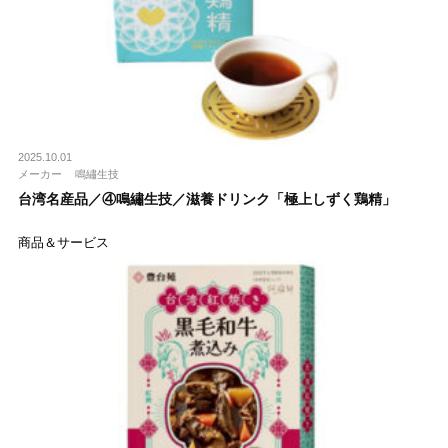
2025.10.01
メーカー
鳴繡生技
台湾名産品／④鳴繡生技／滋養ドリンク「極上しずく鶏精」
商品＆サービス