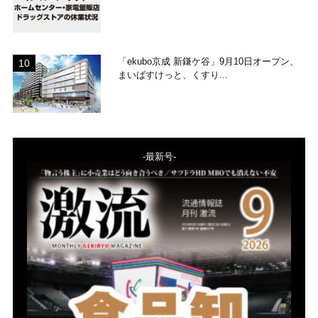
「ekubo京成 新鎌ケ谷」9月10日オープン、
まいばすけっと、くすり...
-最新号-