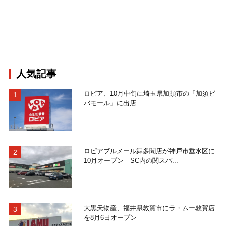
人気記事
ロピア、10月中旬に埼玉県加須市の「加須ビ
バモール」に出店
ロピアブルメール舞多聞店が神戸市垂水区に
10月オープン SC内の関スパ...
大黒天物産、福井県敦賀市にラ・ムー敦賀店
を8月6日オープン