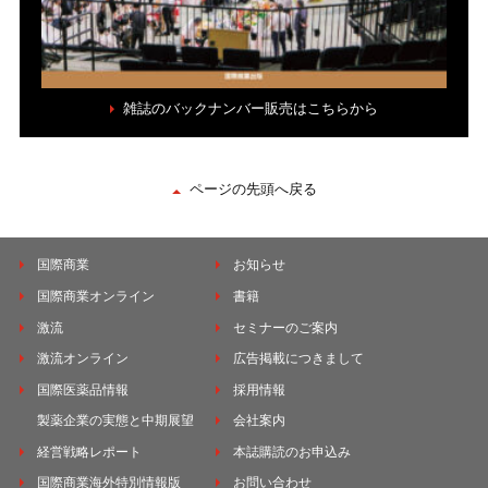
雑誌のバックナンバー販売はこちらから
ページの先頭へ戻る
国際商業
お知らせ
国際商業オンライン
書籍
激流
セミナーのご案内
激流オンライン
広告掲載につきまして
国際医薬品情報
採用情報
製薬企業の実態と中期展望
会社案内
経営戦略レポート
本誌購読のお申込み
国際商業海外特別情報版
お問い合わせ