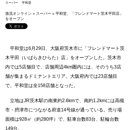
スーパー
平和堂
激流オンライン
»
スーパー
»
平和堂、「フレンドマート茨木平田店」
をオープン
平和堂は6月29日、大阪府茨木市
に「フレンドマート茨
木平田（いばらきひらた）店」をオープンした。
茨木市
内では5店舗目
で、
店舗周辺4km圏内には、そのうち3店
舗が集まるドミナントエリア。大阪府内では23店舗目
で、平和堂は全158店舗となった。
立地は
JR茨木駅の南東約2.6kmで、南約1.2kmには高槻
市・摂津市につながる府道14号線が通っている。売り場
面積は928㎡（約280坪）で、駐車台数83台、駐輪台数
149台。