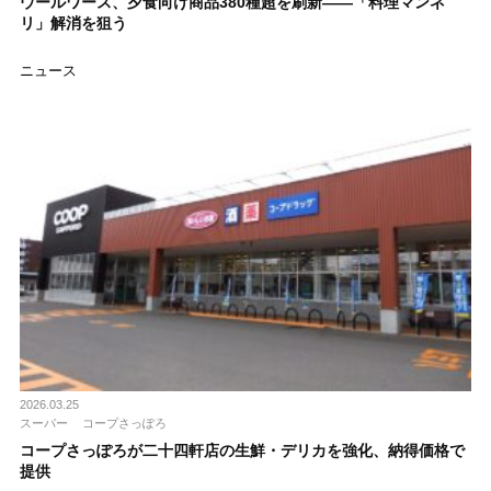
ウールワース、夕食向け商品380種超を刷新――「料理マンネ
リ」解消を狙う
ニュース
2026.03.25
スーパー
コープさっぽろ
コープさっぽろが二十四軒店の生鮮・デリカを強化、納得価格で
提供