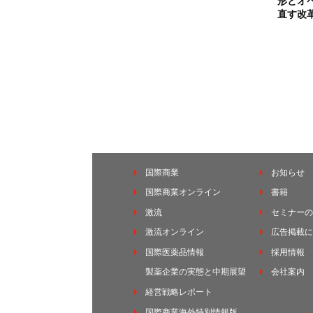
形とオ
直す改
国際商業
お知らせ
国際商業オンライン
書籍
激流
セミナーの
激流オンライン
広告掲載に
国際医薬品情報
採用情報
製薬企業の実態と中期展望
会社案内
経営戦略レポート
国際商業海外特別情報版