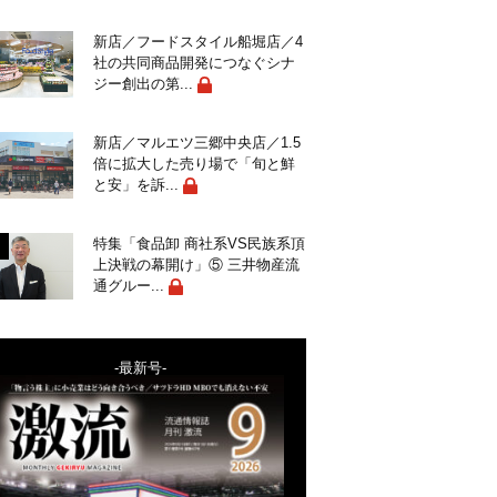
新店／フードスタイル船堀店／4
社の共同商品開発につなぐシナ
ジー創出の第...
新店／マルエツ三郷中央店／1.5
倍に拡大した売り場で「旬と鮮
と安」を訴...
特集「食品卸 商社系VS民族系頂
上決戦の幕開け」⑤ 三井物産流
通グルー...
-最新号-