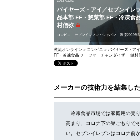
2022.02.02
バイヤーズ・アイ／セブンイレ
品本部 FF・惣菜部 FF・冷凍食
村信弥
コンビニ
セブンイレブン・ジャパン
激流2022年
激流オンライン
»
コンビニ
»
バイヤーズ・アイ
FF・冷凍食品 チーフマーチャンダイザー 鍵村
メーカーの技術力を結集し
冷凍食品市場では家庭用の売り
高まり、コロナ下の巣ごもりで
い。セブンイレブンはコロナ前