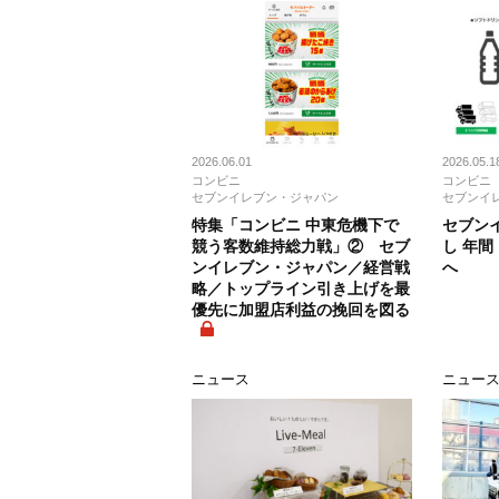
2026.06.01
2026.05.1
コンビニ
コンビニ
セブンイレブン・ジャパン
セブンイ
特集「コンビニ 中東危機下で
セブン
競う客数維持総力戦」② セブ
し 年間
ンイレブン・ジャパン／経営戦
へ
略／トップライン引き上げを最
優先に加盟店利益の挽回を図る
ニュース
ニュー