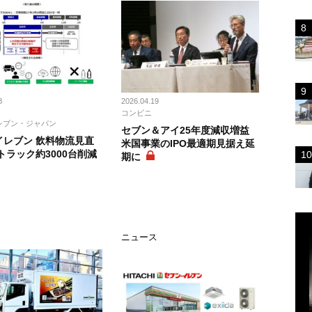
8
2026.04.19
コンビニ
レブン・ジャパン
セブン＆アイ25年度減収増益
イレブン 飲料物流見直
米国事業のIPO最適期見据え延
トラック約3000台削減
期に
ス
ニュース