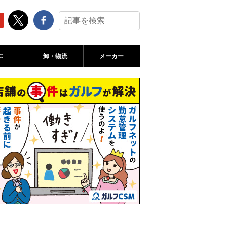
C
卸・物流
メーカー