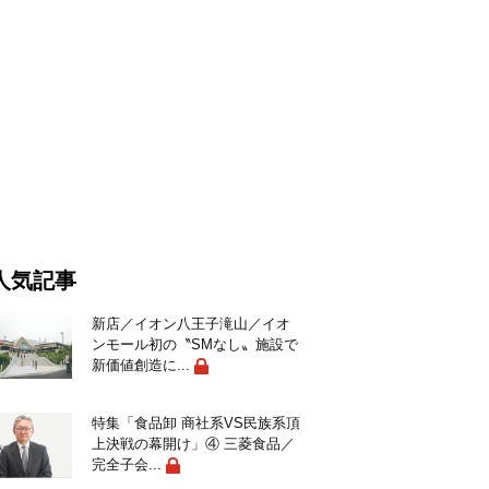
人気記事
新店／イオン八王子滝山／イオ
ンモール初の〝SMなし〟施設で
新価値創造に...
特集「食品卸 商社系VS民族系頂
上決戦の幕開け」④ 三菱食品／
完全子会...