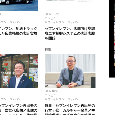
3
2026.01.29
コンビニ
レブン・ジャパン
セブンイレブン・ジャパン
イレブン、配送トラック
セブンイレブン、店舗向け空調
した広告掲載の実証実験
省エネ制御システムの実証実験
を開始
特集
1
2025.10.01
コンビニ
レブン・ジャパン
セブンイレブン・ジャパン
セブンイレブン再出発の
特集「セブンイレブン再出発の
③ 次世代店舗／店舗の
行方」⑧ カルチャー変革／中