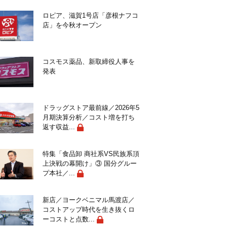
ロピア、滋賀1号店「彦根ナフコ
店」を今秋オープン
コスモス薬品、新取締役人事を
発表
ドラッグストア最前線／2026年5
月期決算分析／コスト増を打ち
返す収益...
特集「食品卸 商社系VS民族系頂
上決戦の幕開け」③ 国分グルー
プ本社／...
新店／ヨークベニマル馬渡店／
コストアップ時代を生き抜くロ
ーコストと点数...