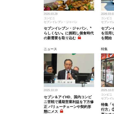
2026.03.28
2026.03.0
コンビニ
コンビニ
セブンイレブン・ジャパン
セブンイ
セブンイレブン・ジャパン、‶
セブン
らしくない〟に挑戦し個食時代
を活用
の新需要を取り込む
を開始
ニュース
特集
2025.10.19
2025.10.0
コンビニ
セブン＆アイHD、国内コンビ
セブンイ
ニ苦戦で通期営業利益を下方修
特集「
正 バリューチェーンや契約形
行方」
態にメス