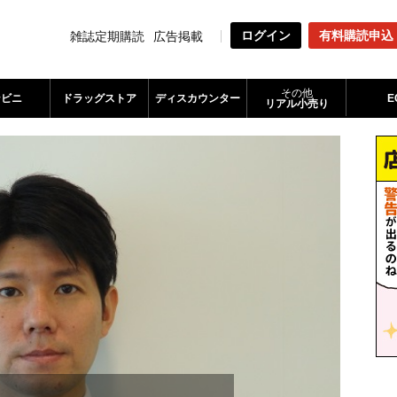
ログイン
有料購読申込
雑誌定期購読
広告掲載
その他
ンビニ
ドラッグストア
ディスカウンター
E
リアル小売り