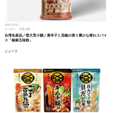
2025.10.01
メーカー
⼤烹⼩饌
台湾名産品／⑫⼤烹⼩饌／唐⾟⼦と花椒の⾹り豊かな痺れスパイ
ス「椒麻五味粉」
ニュース