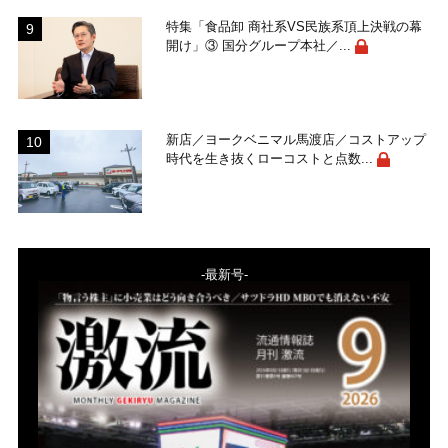
特集「食品卸 商社系VS民族系頂上決戦の幕
開け」③ 国分グループ本社／...
新店／ヨークベニマル馬渡店／コストアップ
時代を生き抜くローコストと点数...
-最新号-