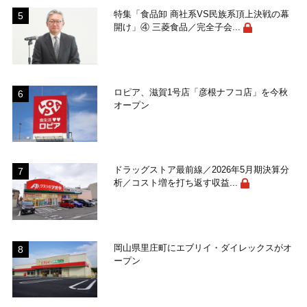
特集「食品卸 商社系VS民族系頂上決戦の幕
開け」④ 三菱食品／完全子会...
ロピア、滋賀1号店「彦根ナフコ店」を今秋
オープン
ドラッグストア最前線／2026年5月期決算分
析／コスト増を打ち返す収益...
岡山県里庄町にエブリイ・ダイレックスがオ
ープン