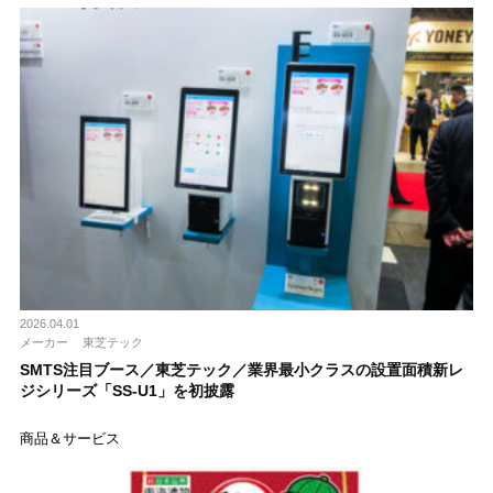
2026.04.01
メーカー
東芝テック
SMTS注目ブース／東芝テック／業界最小クラスの設置面積新レ
ジシリーズ「SS-U1」を初披露
商品＆サービス