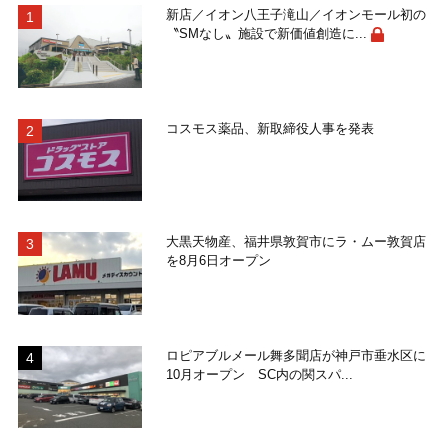
新店／イオン八王子滝山／イオンモール初の
〝SMなし〟施設で新価値創造に...
コスモス薬品、新取締役人事を発表
大黒天物産、福井県敦賀市にラ・ムー敦賀店
を8月6日オープン
ロピアブルメール舞多聞店が神戸市垂水区に
10月オープン SC内の関スパ...