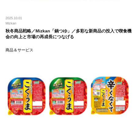
2025.10.01
Mizkan
秋冬商品戦略／Mizkan「鍋つゆ」／多彩な新商品の投入で喫食機
会の向上と市場の再成長につなげる
商品＆サービス