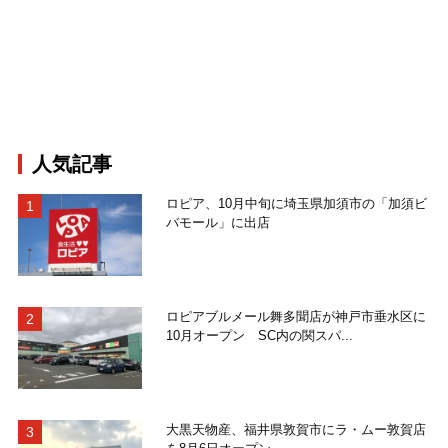
人気記事
ロピア、10月中旬に埼玉県加須市の「加須ビ
バモール」に出店
ロピアブルメール舞多聞店が神戸市垂水区に
10月オープン SC内の関スパ...
大黒天物産、福井県敦賀市にラ・ムー敦賀店