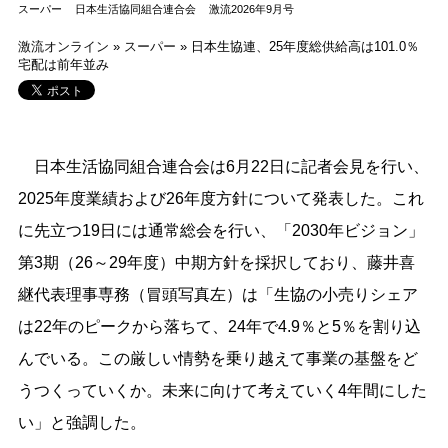
スーパー
日本生活協同組合連合会
激流2026年9月号
激流オンライン
»
スーパー
»
日本生協連、25年度総供給高は101.0％
宅配は前年並み
日本生活協同組合連合会は6月22日に記者会見を行い、
2025年度業績および26年度方針について発表した。これ
に先立つ19日には通常総会を行い、「2030年ビジョン」
第3期（26～29年度）中期方針を採択しており、藤井喜
継代表理事専務（冒頭写真左）は「生協の小売りシェア
は22年のピークから落ちて、24年で4.9％と5％を割り込
んでいる。この厳しい情勢を乗り越えて事業の基盤をど
うつくっていくか。未来に向けて考えていく4年間にした
い」と強調した。