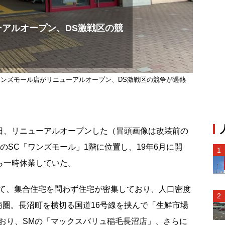
アルオープン、DS激戦区の競
ワンズモール店がリニューアルオープン、DS激戦区の競争が過熱
日、リニューアルオープンした（冒頭画像は改装前の
のSC「ワンズモール」1階に位置し、19年6月に開
ら一時休業していた。
て、集合住宅を問わず住宅が密集しており、人口密度
商圏。長沼町を横切る国道16号線を挟んで「生鮮市場
ており、SMの「マックスバリュ稲毛長沼店」、さらに