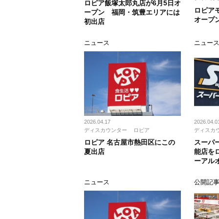
ロピア飯塚太郎丸店が6月5日オ
ロピア
ープン 福岡・筑豊エリアには
オープ
初出店
ニュース
ニュー
2026.04.17
2026.04.0
ディスカウンター
ロピア
ディスカ
ロピア 名古屋市熱田区にこの
スーパ
夏出店
能店を
ーアル
ニュース
公開記