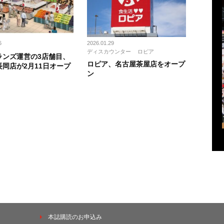
6
2026.01.29
ディスカウンター
ロピア
ランズ運営の3店舗目、
ロピア、名古屋茶屋店をオープ
長岡店が2月11日オープ
ン
本誌購読のお申込み