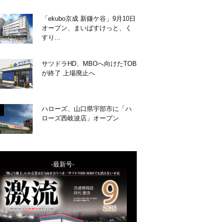
「ekubo京成 新鎌ケ谷」9月10日
オープン、まいばすけっと、く
すり...
サツドラHD、MBOへ向けたTOB
が終了 上場廃止へ
ハローズ、山口県宇部市に「ハ
ローズ西岐波店」オープン
-最新号-