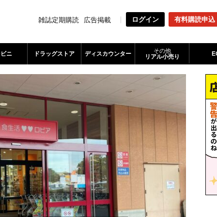
ログイン
有料購読申込
雑誌定期購読
広告掲載
その他
ンビニ
ドラッグストア
ディスカウンター
E
リアル小売り