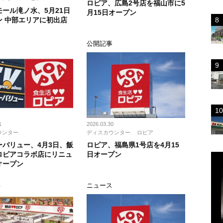
ロピア、広島2号店を福山市に5
モール滝ノ水、5月21日
月15日オープン
ン 中部エリアに初出店
ス
公開記事
1
2026.03.30
ウンター
ディスカウンター
ロピア
ーバリュー、4月3日、飯
ロピア、福島県1号店を4月15
ロピアコラボ店にリニュ
日オープン
オープン
事
ニュース