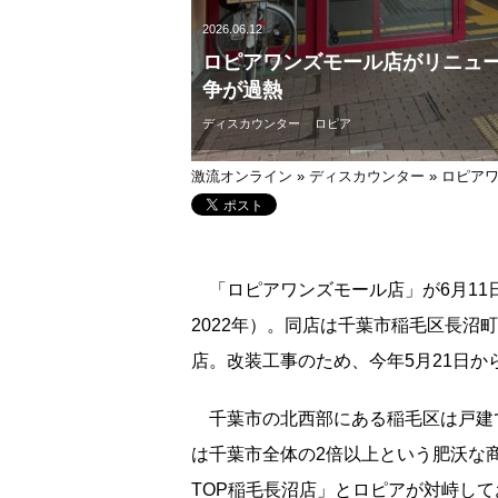
2026.06.12
ロピアワンズモール店がリニュー
争が過熱
ディスカウンター
ロピア
激流オンライン
»
ディスカウンター
»
ロピア
「ロピアワンズモール店」が6月11
2022年）。同店は千葉市稲毛区長沼町
店。改装工事のため、今年5月21日か
千葉市の北西部にある稲毛区は戸建
は千葉市全体の2倍以上という肥沃な
TOP稲毛長沼店」とロピアが対峙し