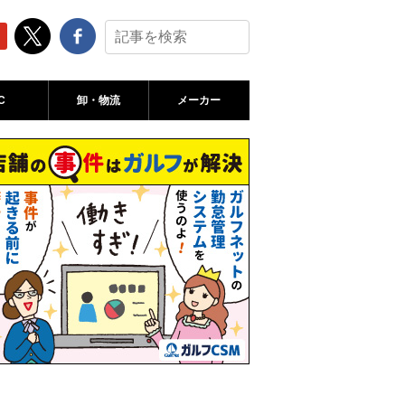
C
卸・物流
メーカー