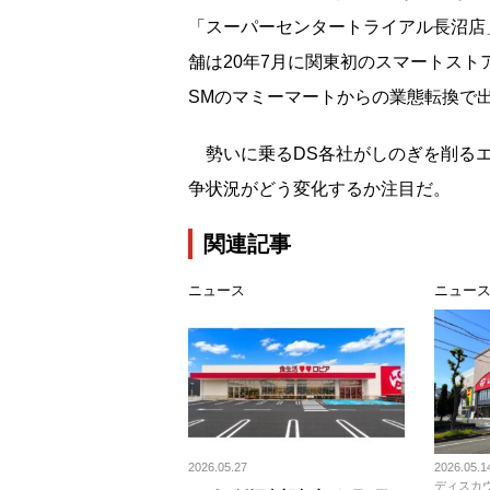
「スーパーセンタートライアル長沼店
舗は20年7月に関東初のスマートスト
SMのマミーマートからの業態転換で
勢いに乗るDS各社がしのぎを削るエ
争状況がどう変化するか注目だ。
関連記事
ニュース
ニュー
2026.05.27
2026.05.1
ディスカ