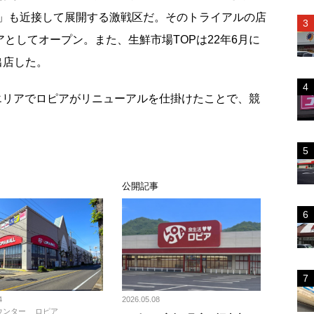
」も近接して展開する激戦区だ。そのトライアルの店
アとしてオープン。また、生鮮市場TOPは22年6月に
出店した。
リアでロピアがリニューアルを仕掛けたことで、競
ス
公開記事
4
2026.05.08
ウンター
ロピア