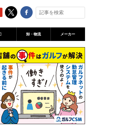
C
卸・物流
メーカー