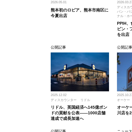
2026.05.01
2026.03.2
ディスカ
熊本初のロピア、熊本市南区に
パン・パ
今夏出店
ナル・ホ
PPIH
ビン・
を出店
公開記事
公開記
2025.12.02
2025.10.2
ディスカウンター
リドル
オーケー
リドル、英国経済へ145億ポン
オーケ
ドの貢献を公表——1000店舗
川店を2
達成で成長加速へ
公開記事
ニュー