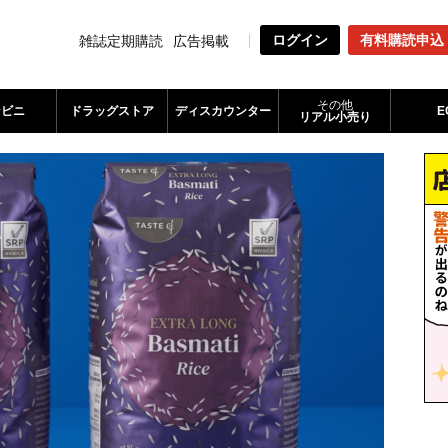
ログイン
有料購読申込
雑誌定期購読
広告掲載
その他
ンビニ
ドラッグストア
ディスカウンター
E
リアル小売り