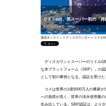
2026.05.28
リドルGB、英スーパー初の「持
ディスカウンター
リドル
激流オンライン
»
ディスカウンター
»
リドルG
ディスカウントスーパーのリドルGB
な米プラットフォーム（SRP）」の
として初の事例となる。認証を受けた
コメは世界の1億5000万人の農家
への負荷が高く、世界の淡水使用量の
生み出している。SRP認証は、より