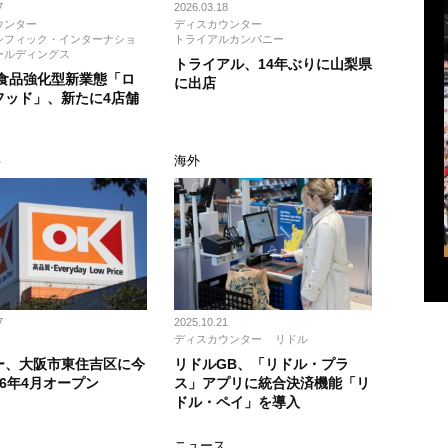
7
2026.03.18
ウンター
ディスカウンター
シフィック・インターナショ
トライアルカンパニー
ールディングス
トライアル、14年ぶりに山梨県
、食品強化型新業態「ロ
に出店
フッド」、新たに4店舗
事
海外
7
2025.10.21
ディスカウンター
リドル
ー、大阪市東住吉区に今
リドルGB、「リドル・プラ
6年4月オープン
ス」アプリに統合決済機能「リ
ドル・ペイ」を導入
ス
ニュース