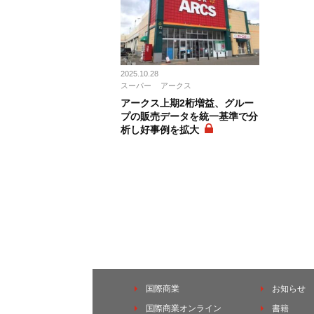
2025.10.28
スーパー
アークス
アークス上期2桁増益、グルー
プの販売データを統一基準で分
析し好事例を拡大
国際商業
お知らせ
国際商業オンライン
書籍