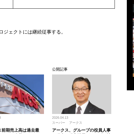
ロジェクトには継続従事する。
ス
公開記事
8
2026.04.13
スーパー
アークス
ス前期売上高は過去最
アークス、グループの役員人事