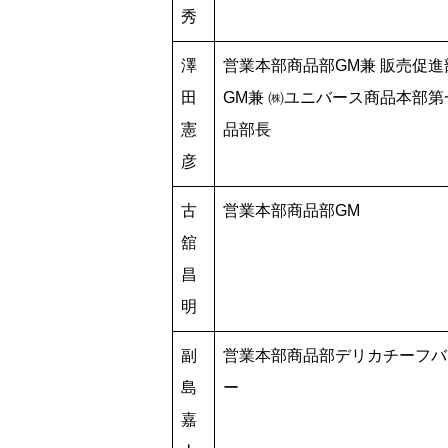
秀
澤
営業本部商品部GM兼 販売促進
田
GM兼 ㈱ユニバース商品本部第
憲
品部長
彦
古
営業本部商品部GM
舘
昌
明
副
営業本部商品部デリカチーフバ
島
ー
嘉