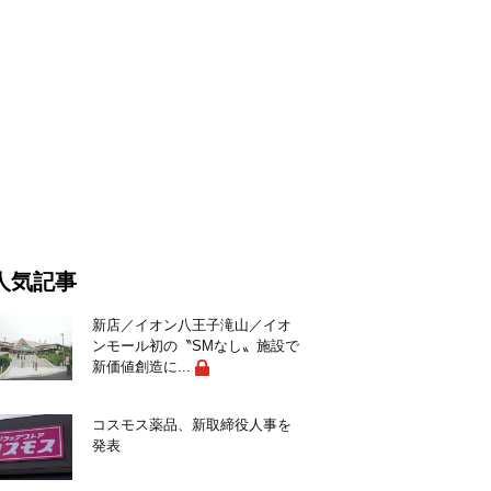
人気記事
新店／イオン八王子滝山／イオ
ンモール初の〝SMなし〟施設で
新価値創造に...
コスモス薬品、新取締役人事を
発表