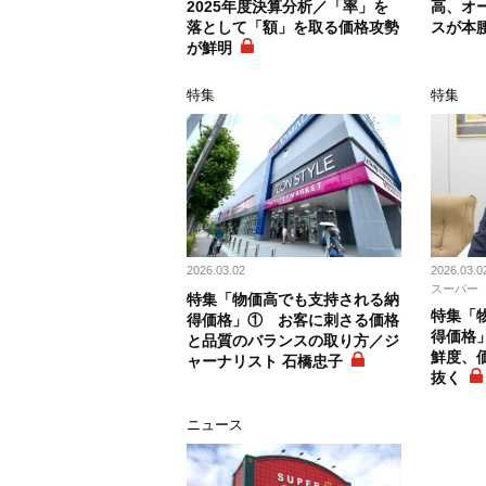
2025年度決算分析／「率」を
高、オ
落として「額」を取る価格攻勢
スが本
が鮮明
特集
特集
2026.03.02
2026.03.0
スーパー
特集「物価高でも支持される納
特集「
得価格」① お客に刺さる価格
得価格
と品質のバランスの取り方／ジ
鮮度、
ャーナリスト 石橋忠子
抜く
ニュース