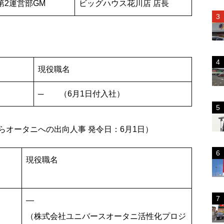
2運営部GM
ビッグハウス花川店 店長
）
現役職名
─ （6月1日付入社）
オータニへの出向人事 発令日：6月1日）
現役職名
―
（株式会社ユニバースオータニ活性化プロジ