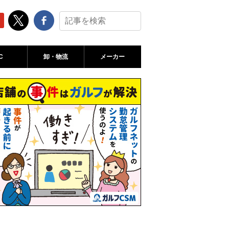
C
卸・物流
メーカー