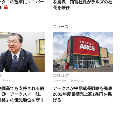
ータニの改革にユニバー
を発表 猫宮社長がラルズの社
腰
長を兼任
ニュース
2
2025.11.07
アークス
スーパー
アークス
物価高でも支持される納
アークスが中期成長戦略を発表
」③ アークス／「味、
2032年度目標売上高1兆円を掲
価格」の優先順位を守り
げる