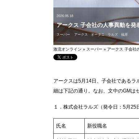
2026.05.18
アークス 子会社の人事異動を発
スーパー
アークス
オータニ
ラルズ
福原
激流オンライン
»
スーパー
»
アークス 子会社
アークスは5月14日、子会社である
細は下記の通り。なお、文中のGMは
１．株式会社ラルズ（発令日：5月25
氏名
新役職名