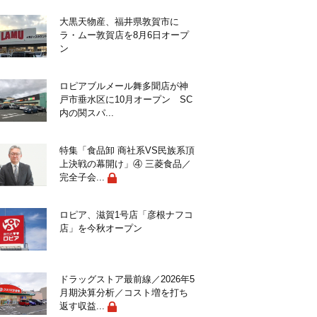
大黒天物産、福井県敦賀市に
ラ・ムー敦賀店を8月6日オープ
ン
ロピアブルメール舞多聞店が神
戸市垂水区に10月オープン SC
内の関スパ...
特集「食品卸 商社系VS民族系頂
上決戦の幕開け」④ 三菱食品／
完全子会...
ロピア、滋賀1号店「彦根ナフコ
店」を今秋オープン
ドラッグストア最前線／2026年5
月期決算分析／コスト増を打ち
返す収益...