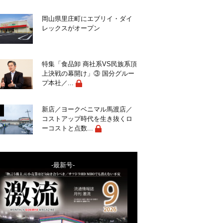
岡山県里庄町にエブリイ・ダイ
レックスがオープン
特集「食品卸 商社系VS民族系頂
上決戦の幕開け」③ 国分グルー
プ本社／...
新店／ヨークベニマル馬渡店／
コストアップ時代を生き抜くロ
ーコストと点数...
-最新号-