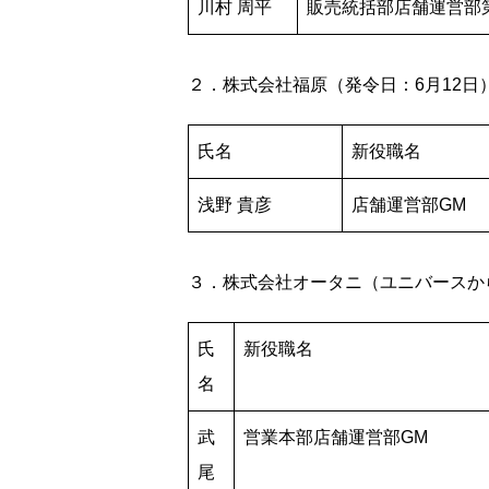
川村 周平
販売統括部店舗運営部第
２．株式会社福原（発令日：6月12日
氏名
新役職名
浅野 貴彦
店舗運営部GM
３．株式会社オータニ（ユニバースから
氏
新役職名
名
武
営業本部店舗運営部GM
尾