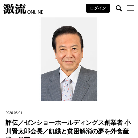
ログイン
2026.05.01
評伝／ゼンショーホールディングス創業者 小
川賢太郎会長／飢餓と貧困解消の夢を外食産