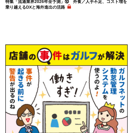
特集「流通業界2026年全予測」⑩ 外食／人手不足、コスト増を
乗り越えるDXと海外進出の活路