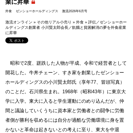
業に昇華
外食
ゼンショーホールディングス
激流2026年6月号
激流オンライン
»
その他リアル小売り
»
外食
»
評伝／ゼンショーホー
ルディングス創業者 小川賢太郎会長／飢餓と貧困解消の夢を外食産業
に昇華
昭和で2度、蹉跌した人物が平成、令和で経営者として
開花した。牛丼チェーン、すき家を創業したゼンショー
ホールディングスの小川賢太郎氏（享年77、冒頭写真）
のことだ。石川県生まれ。1968年（昭和43年）に東京大
学に入学。東大に入ると学生運動にのめり込んだが、仲
間と議論していくうちに資本家と労働者との闘争に労働
者側が勝利を収めるには自分が過酷な労働環境に身を置
かないと革命は起きないとの考えに至り、東大を中退