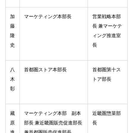
加
マーケティング本部⻑
営業戦略本部
藤
⻑ 兼マーケテ
隆
ィング推進室
史
⻑
八
⾸都圏ストア本部⻑
⾸都圏第⼗ス
木
トア部⻑
彰
藏
マーケティング本部 副本
近畿圏惣菜部
原
部⻑ 兼近畿圏販売促進部⻑
⻑
進
兼⾸都圏販売促進部⻑