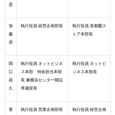
彦
加
執⾏役員 経営企画部⻑
執⾏役員 ⾸都圏ス
藤
トア本部⻑
崇
関
執⾏役員 ネットビジネ
執⾏役員 ネットビ
口
ス本部 特命担当本部
ジネス本部⻑
昌
⻑ 兼横浜センター開設
久
準備室⻑
⻘
執⾏役員 営業企画部⻑
執⾏役員 経営企画