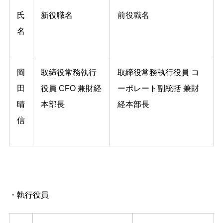
氏
新役職名
前役職名
名
岡
取締役常務執⾏
取締役常務執⾏役員 コ
田
役員 CFO 兼財経
ーポレート副統括 兼財
晴
本部⻑
経本部⻑
信
・執行役員