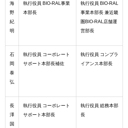
海
執⾏役員 BIO-RAL事業
執⾏役員 BIO-RAL
野
本部⻑
事業本部⻑ 兼近畿
紀
圏BIO-RAL店舗運
明
営部⻑
石
執⾏役員 コーポレート
執⾏役員 コンプラ
岡
サポート本部⻑補佐
イアンス本部⻑
泰
弘
⻑
執⾏役員 コーポレート
執⾏役員 総務本部
澤
サポート本部⻑
⻑
国