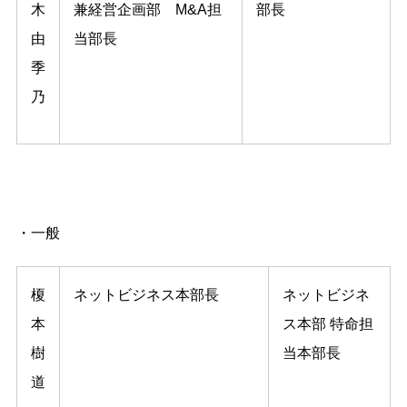
木
兼経営企画部 M&A担
部⻑
由
当部⻑
季
乃
・一般
榎
ネットビジネス本部⻑
ネットビジネ
本
ス本部 特命担
樹
当本部⻑
道