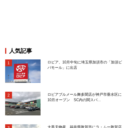
人気記事
ロピア、10月中旬に埼玉県加須市の「加須ビ
バモール」に出店
ロピアブルメール舞多聞店が神戸市垂水区に
10月オープン SC内の関スパ...
大黒天物産、福井県敦賀市にラ・ムー敦賀店