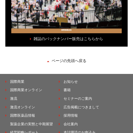
雑誌のバックナンバー販売はこちらから
ページの先頭へ戻る
国際商業
お知らせ
国際商業オンライン
書籍
激流
セミナーのご案内
激流オンライン
広告掲載につきまして
国際医薬品情報
採用情報
製薬企業の実態と中期展望
会社案内
経営戦略レポート
本誌購読のお申込み