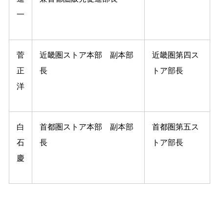
⼀
菅
近畿圏ストア本部 副本部
近畿圏第四ス
正
⻑
トア部⻑
洋
白
⾸都圏ストア本部 副本部
⾸都圏第五ス
石
⻑
トア部⻑
慶