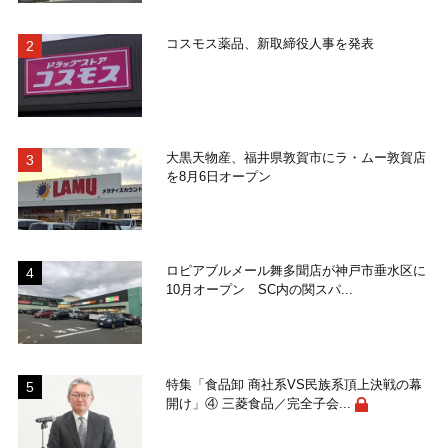
コスモス薬品、新取締役人事を発表
大黒天物産、福井県敦賀市にラ・ムー敦賀店
を8月6日オープン
ロピアブルメール舞多聞店が神戸市垂水区に
10月オープン SC内の関スパ...
特集「食品卸 商社系VS民族系頂上決戦の幕
開け」④ 三菱食品／完全子会...