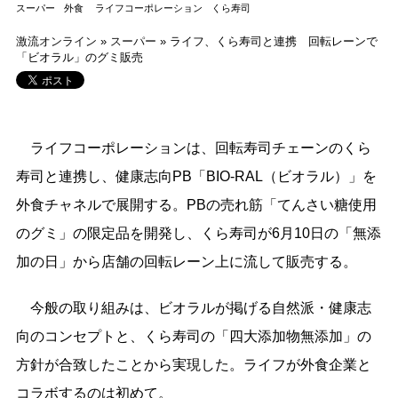
スーパー
外食
ライフコーポレーション
くら寿司
激流オンライン
»
スーパー
»
ライフ、くら寿司と連携 回転レーンで
「ビオラル」のグミ販売
ライフコーポレーションは、回転寿司チェーンのくら
寿司と連携し、健康志向PB「BIO-RAL（ビオラル）」を
外食チャネルで展開する。PBの売れ筋「てんさい糖使用
のグミ」の限定品を開発し、くら寿司が6月10日の「無添
加の日」から店舗の回転レーン上に流して販売する。
今般の取り組みは、ビオラルが掲げる自然派・健康志
向のコンセプトと、くら寿司の「四大添加物無添加」の
方針が合致したことから実現した。ライフが外食企業と
コラボするのは初めて。