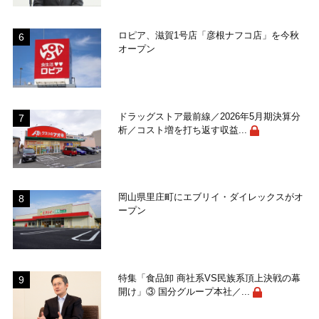
ロピア、滋賀1号店「彦根ナフコ店」を今秋
オープン
ドラッグストア最前線／2026年5月期決算分
析／コスト増を打ち返す収益...
岡山県里庄町にエブリイ・ダイレックスがオ
ープン
特集「食品卸 商社系VS民族系頂上決戦の幕
開け」③ 国分グループ本社／...