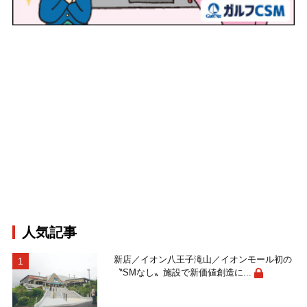
人気記事
新店／イオン八王子滝山／イオンモール初の
〝SMなし〟施設で新価値創造に...