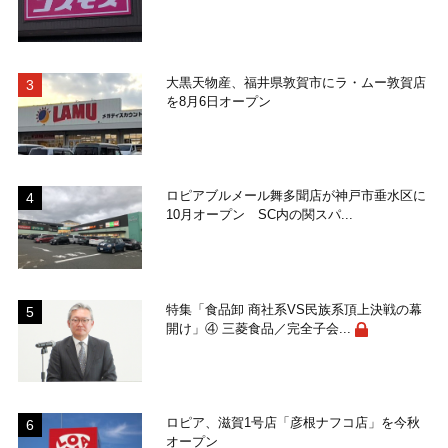
大黒天物産、福井県敦賀市にラ・ムー敦賀店
を8月6日オープン
ロピアブルメール舞多聞店が神戸市垂水区に
10月オープン SC内の関スパ...
特集「食品卸 商社系VS民族系頂上決戦の幕
開け」④ 三菱食品／完全子会...
ロピア、滋賀1号店「彦根ナフコ店」を今秋
オープン