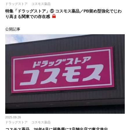
ドラッグストア
コスモス薬品
特集「ドラッグストア」⑤ コスモス薬品／PB留め型強化でじわ
り高まる関東での存在感
公開記事
2025.09.26
ドラッグストア
コスモス薬品
コスモス薬品、26年4月に福島県に2店舗出店で東北進出