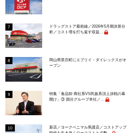
ドラッグストア最前線／2026年5月期決算分
析／コスト増を打ち返す収益...
岡山県里庄町にエブリイ・ダイレックスがオ
ープン
特集「食品卸 商社系VS民族系頂上決戦の幕
開け」③ 国分グループ本社／...
新店／ヨークベニマル馬渡店／コストアップ
時代を生き抜くローコストと点数...