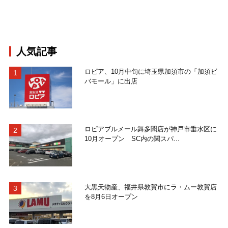
人気記事
ロピア、10月中旬に埼玉県加須市の「加須ビ
バモール」に出店
ロピアブルメール舞多聞店が神戸市垂水区に
10月オープン SC内の関スパ...
大黒天物産、福井県敦賀市にラ・ムー敦賀店
を8月6日オープン