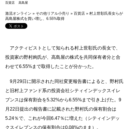
百貨店
高島屋
激流オンライン
»
その他リアル小売り
»
百貨店
»
村上世彰氏長女らが
高島屋株式を買い増し、6.55%取得
アクティビストとして知られる村上世彰氏の長女で、
投資家の野村絢氏が、高島屋の株式を共同保有者分と合
わせて6.55%まで取得したことが分かった。
9月29日に開示された同社変更報告書によると、野村氏
と旧村上ファンド系の投資会社シティインデックスイレ
ブンスは保有割合を5.32%から6.55%まで引き上げた。9
月22日提出の報告書に記載された野村氏の保有割合は
5.24％で、これが今回6.47％に増えた（シティインデッ
クスイレブンスの保有割合は0.08%のまま）。