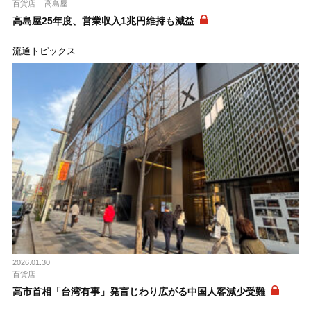
百貨店
高島屋
高島屋25年度、営業収入1兆円維持も減益
流通トピックス
2026.01.30
百貨店
高市首相「台湾有事」発言じわり広がる中国人客減少受難