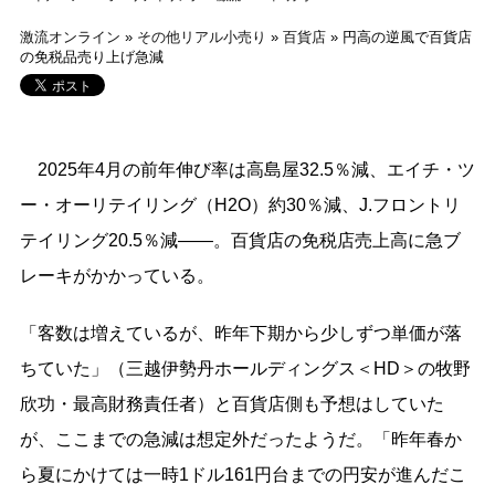
激流オンライン
»
その他リアル小売り
»
百貨店
»
円高の逆風で百貨店
の免税品売り上げ急減
2025年4月の前年伸び率は高島屋32.5％減、エイチ・ツ
ー・オーリテイリング（H2O）約30％減、J.フロントリ
テイリング20.5％減――。百貨店の免税店売上高に急ブ
レーキがかかっている。
「客数は増えているが、昨年下期から少しずつ単価が落
ちていた」（三越伊勢丹ホールディングス＜HD＞の牧野
欣功・最高財務責任者）と百貨店側も予想はしていた
が、ここまでの急減は想定外だったようだ。「昨年春か
ら夏にかけては一時1ドル161円台までの円安が進んだこ