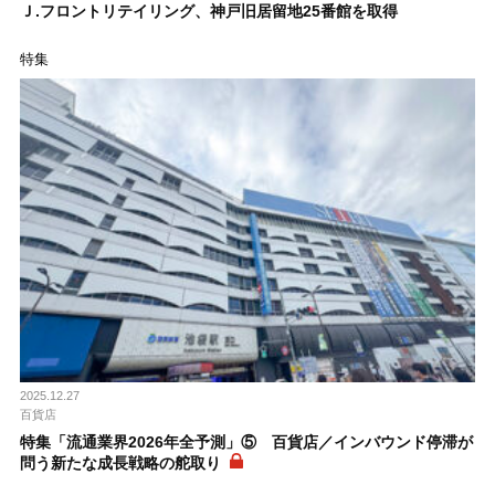
Ｊ.フロントリテイリング、神戸旧居留地25番館を取得
特集
2025.12.27
百貨店
特集「流通業界2026年全予測」⑤ 百貨店／インバウンド停滞が
問う新たな成長戦略の舵取り