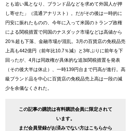
とも追い風となり、ブランド品などを求めて外国人が押
し寄せた」（流通アナリスト）。だがその後は一時的に
円安に振れたものの、今年に入って米国のトランプ政権
による関税措置で同国のナスダック市場などは高値から
20％超も下落、金融市場が混乱。3月の百貨店の免税品売
上高も442億円（前年比10.7％減）と3年ぶりに前年を下
回ったが、4月は同政権が具体的な追加関税措置を発表
（その後大半は休止）、一時139円台まで円高が進行。高
級ブランド品を中心に百貨店の免税品売上高は一段の減
少を余儀なくされた。
この記事の購読は有料購読会員に限定されて
います。
まだ会員登録がお済みでない方はこちらから