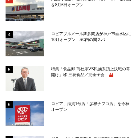
を8月6日オープン
ロピアブルメール舞多聞店が神戸市垂水区に
10月オープン SC内の関スパ...
特集「食品卸 商社系VS民族系頂上決戦の幕
開け」④ 三菱食品／完全子会...
ロピア、滋賀1号店「彦根ナフコ店」を今秋
オープン