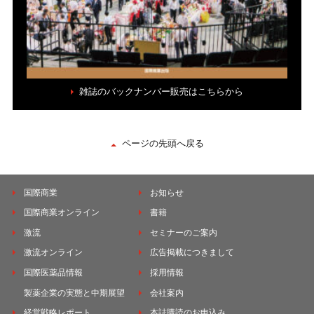
雑誌のバックナンバー販売はこちらから
ページの先頭へ戻る
国際商業
お知らせ
国際商業オンライン
書籍
激流
セミナーのご案内
激流オンライン
広告掲載につきまして
国際医薬品情報
採用情報
製薬企業の実態と中期展望
会社案内
経営戦略レポート
本誌購読のお申込み