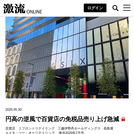
ログイン
2025.05.30
円高の逆風で百貨店の免税品売り上げ急減
百貨店
J.フロントリテイリング
三越伊勢丹ホールディングス
高島屋
エイチ・ツー・オーリテイリング
激流2025年7月号