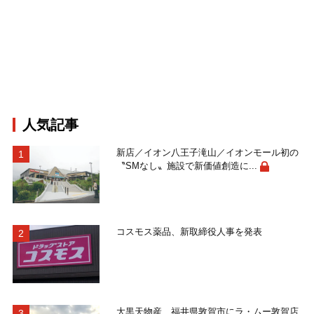
人気記事
新店／イオン八王子滝山／イオンモール初の
〝SMなし〟施設で新価値創造に...
コスモス薬品、新取締役人事を発表
大黒天物産、福井県敦賀市にラ・ムー敦賀店