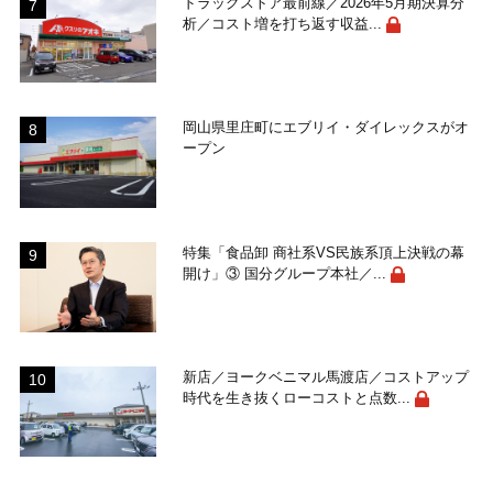
ドラッグストア最前線／2026年5月期決算分
析／コスト増を打ち返す収益...
岡山県里庄町にエブリイ・ダイレックスがオ
ープン
特集「食品卸 商社系VS民族系頂上決戦の幕
開け」③ 国分グループ本社／...
新店／ヨークベニマル馬渡店／コストアップ
時代を生き抜くローコストと点数...