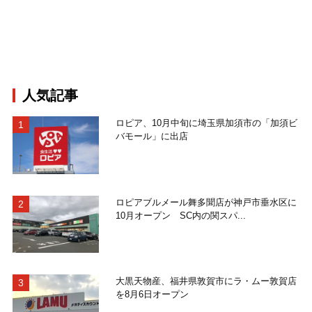
人気記事
ロピア、10月中旬に埼玉県加須市の「加須ビ
バモール」に出店
ロピアブルメール舞多聞店が神戸市垂水区に
10月オープン SC内の関スパ...
大黒天物産、福井県敦賀市にラ・ムー敦賀店
を8月6日オープン