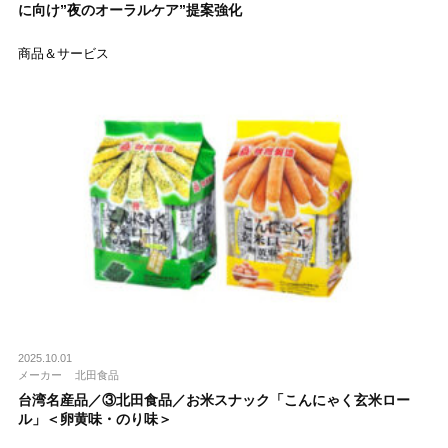
に向け”夜のオーラルケア”提案強化
商品＆サービス
2025.10.01
メーカー
北田食品
台湾名産品／③北田食品／お米スナック「こんにゃく玄米ロー
ル」＜卵黄味・のり味＞