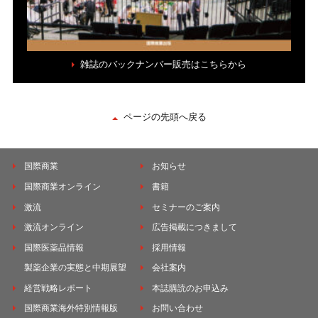
雑誌のバックナンバー販売はこちらから
ページの先頭へ戻る
国際商業
お知らせ
国際商業オンライン
書籍
激流
セミナーのご案内
激流オンライン
広告掲載につきまして
国際医薬品情報
採用情報
製薬企業の実態と中期展望
会社案内
経営戦略レポート
本誌購読のお申込み
国際商業海外特別情報版
お問い合わせ