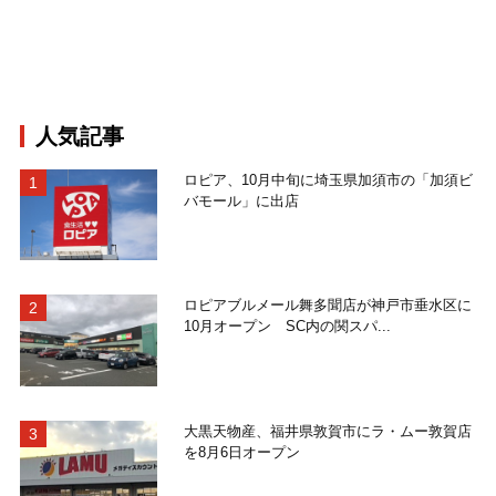
人気記事
ロピア、10月中旬に埼玉県加須市の「加須ビ
バモール」に出店
ロピアブルメール舞多聞店が神戸市垂水区に
10月オープン SC内の関スパ...
大黒天物産、福井県敦賀市にラ・ムー敦賀店
を8月6日オープン