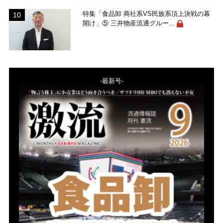
特集「食品卸 商社系VS民族系頂上決戦の幕
開け」⑤ 三井物産流通グルー...
-最新号-