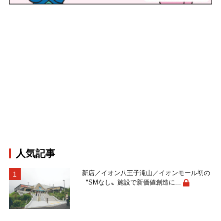
人気記事
新店／イオン八王子滝山／イオンモール初の
〝SMなし〟施設で新価値創造に...