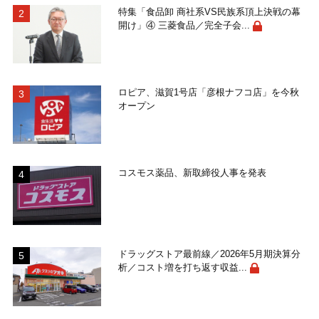
特集「食品卸 商社系VS民族系頂上決戦の幕
開け」④ 三菱食品／完全子会...
ロピア、滋賀1号店「彦根ナフコ店」を今秋
オープン
コスモス薬品、新取締役人事を発表
ドラッグストア最前線／2026年5月期決算分
析／コスト増を打ち返す収益...