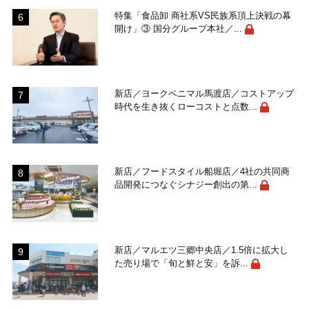
特集「食品卸 商社系VS民族系頂上決戦の幕
開け」③ 国分グループ本社／...
新店／ヨークベニマル馬渡店／コストアップ
時代を生き抜くローコストと点数...
新店／フードスタイル船堀店／4社の共同商
品開発につなぐシナジー創出の第...
新店／マルエツ三郷中央店／1.5倍に拡大し
た売り場で「旬と鮮と安」を訴...