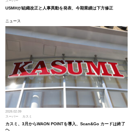
スーパー
USMHが組織改正と人事異動を発表、今期業績は下方修正
ニュース
2026.02.09
スーパー
カスミ
カスミ、3月からWAON POINTを導入、Scan&Go カードは終了
へ