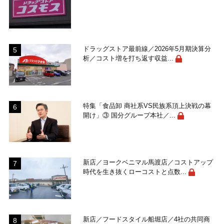
ドラッグストア最前線／2026年5月期決算分
析／コスト増を打ち返す収益...
特集「食品卸 商社系VS民族系頂上決戦の幕
開け」③ 国分グループ本社／...
新店／ヨークベニマル馬渡店／コストアップ
時代を生き抜くローコストと点数...
新店／フードスタイル船堀店／4社の共同商