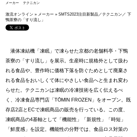
メーカー
テクニカン
激流オンライン
»
メーカー
»
SMTS2023注目新製品／テクニカン／ 下
鴨茶寮の「すり流し」
液体凍結機「凍眠」で凍らせた京都の老舗料亭・下鴨
茶寮の「すり流し」を展示。生産時に規格外として扱わ
れる食品や、豊作時に価格下落を防ぐためとして廃棄さ
れる食品をおいしくて体にやさしい食品へと生まれ変わ
らせた。テクニカンは凍眠の冷凍技術を広く伝えるべ
く、冷凍食品専門店「TŌMIN FROZEN」をオープン。既
存店2店とECで凍眠商品の販売を行っている。この度、
凍眠商品の4基軸として「機能性」「新規性」「時短」
「鮮度感」を設定。機能性の分野では、食品ロス対策の