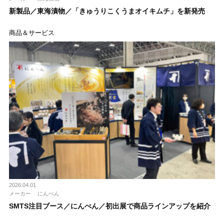
新製品／東海漬物／「きゅうりこくうまオイキムチ」を新発売
商品＆サービス
2026.04.01
メーカー
にんべん
SMTS注目ブース／にんべん／初出展で商品ラインアップを紹介