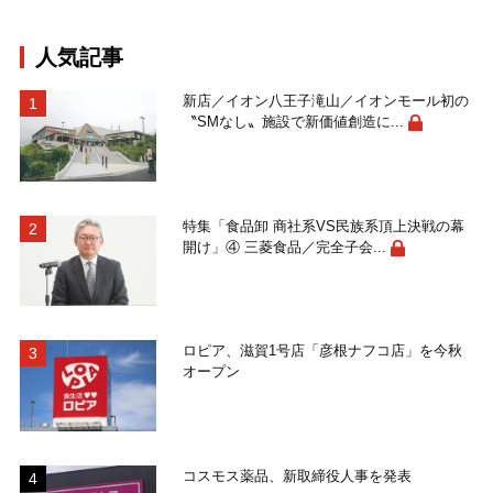
人気記事
新店／イオン八王子滝山／イオンモール初の
〝SMなし〟施設で新価値創造に...
特集「食品卸 商社系VS民族系頂上決戦の幕
開け」④ 三菱食品／完全子会...
ロピア、滋賀1号店「彦根ナフコ店」を今秋
オープン
コスモス薬品、新取締役人事を発表