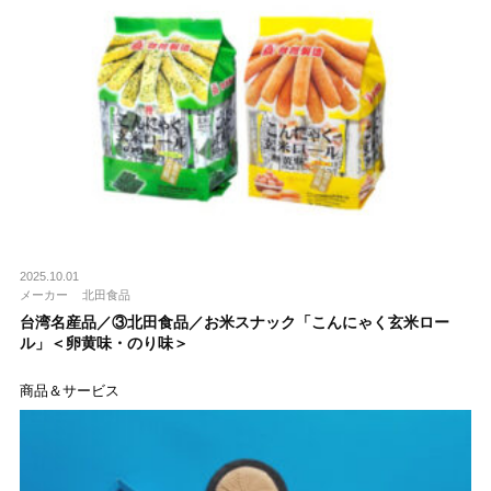
2025.10.01
メーカー
北田食品
台湾名産品／③北田食品／お米スナック「こんにゃく玄米ロー
ル」＜卵黄味・のり味＞
商品＆サービス