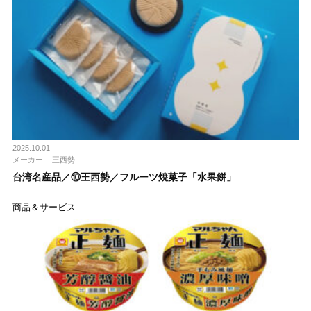
2025.10.01
メーカー
王⻄勢
台湾名産品／⑩王⻄勢／フルーツ焼菓⼦「水果餅」
商品＆サービス