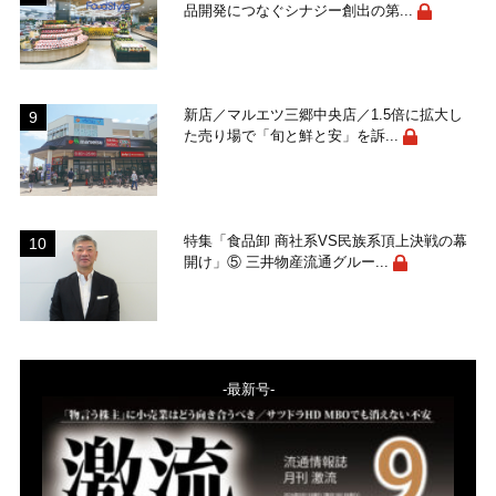
品開発につなぐシナジー創出の第...
新店／マルエツ三郷中央店／1.5倍に拡大し
た売り場で「旬と鮮と安」を訴...
特集「食品卸 商社系VS民族系頂上決戦の幕
開け」⑤ 三井物産流通グルー...
-最新号-