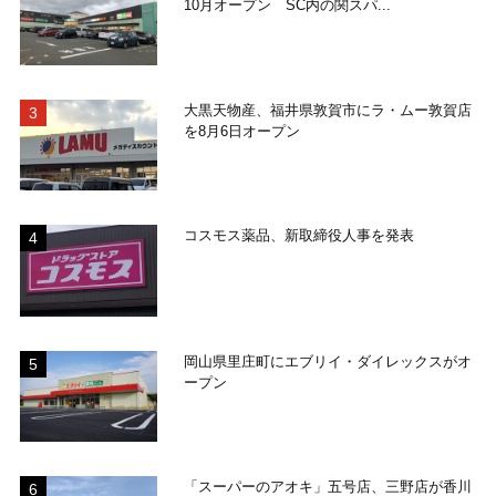
10月オープン SC内の関スパ...
大黒天物産、福井県敦賀市にラ・ムー敦賀店
を8月6日オープン
コスモス薬品、新取締役人事を発表
岡山県里庄町にエブリイ・ダイレックスがオ
ープン
「スーパーのアオキ」五号店、三野店が香川