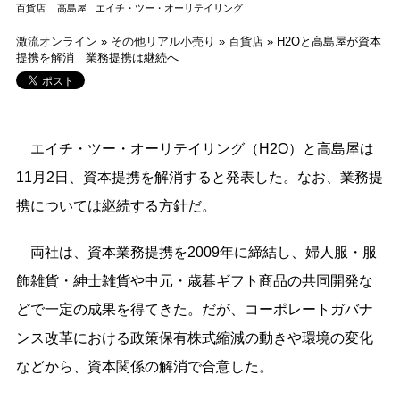
百貨店
高島屋
エイチ・ツー・オーリテイリング
激流オンライン
»
その他リアル小売り
»
百貨店
»
H2Oと高島屋が資本
提携を解消 業務提携は継続へ
エイチ・ツー・オーリテイリング（H2O）と高島屋は
11月2日、資本提携を解消すると発表した。なお、業務提
携については継続する方針だ。
両社は、資本業務提携を2009年に締結し、婦人服・服
飾雑貨・紳士雑貨や中元・歳暮ギフト商品の共同開発な
どで一定の成果を得てきた。だが、コーポレートガバナ
ンス改革における政策保有株式縮減の動きや環境の変化
などから、資本関係の解消で合意した。