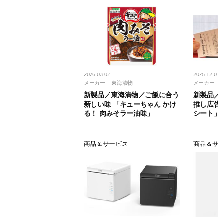
2026.03.02
2025.12.0
メーカー
東海漬物
メーカー
新製品／東海漬物／ご飯に合う
新製品
新しい味 「キューちゃん かけ
推し広
る！ 肉みそラー油味」
シート
商品＆サービス
商品＆