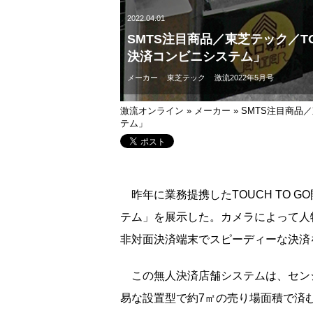
2022.04.01
SMTS注目商品／東芝テック／TO
決済コンビニシステム」
メーカー
東芝テック
激流2022年5月号
激流オンライン
»
メーカー
»
SMTS注目商品／
テム」
昨年に業務提携したTOUCH TO 
テム」を展示した。カメラによって人
非対面決済端末でスピーディーな決済
この無人決済店舗システムは、セン
易な設置型で約7㎡の売り場面積で済