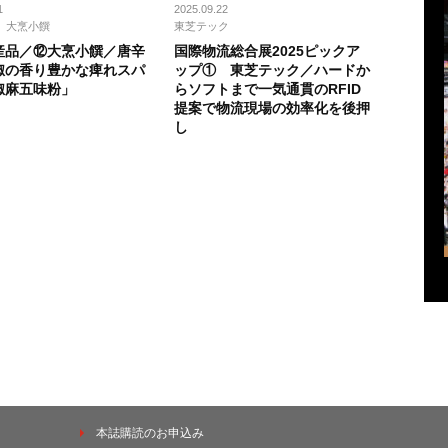
1
2025.09.22
⼤烹⼩饌
東芝テック
産品／⑫⼤烹⼩饌／唐⾟
国際物流総合展2025ピックア
椒の⾹り豊かな痺れスパ
ップ① 東芝テック／ハードか
椒麻五味粉」
らソフトまで一気通貫のRFID
提案で物流現場の効率化を後押
し
本誌購読のお申込み