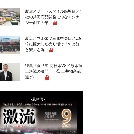
新店／フードスタイル船堀店／4
社の共同商品開発につなぐシナ
ジー創出の第...
新店／マルエツ三郷中央店／1.5
倍に拡大した売り場で「旬と鮮
と安」を訴...
特集「食品卸 商社系VS民族系頂
上決戦の幕開け」⑤ 三井物産流
通グルー...
-最新号-