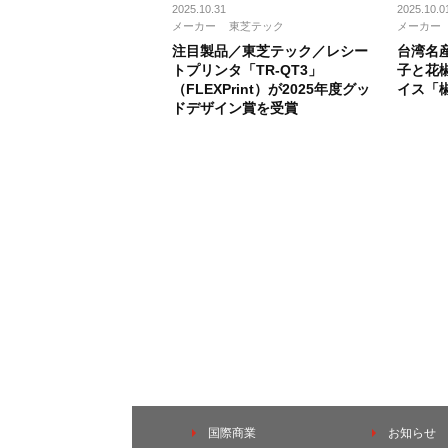
2025.10.31
2025.10.0
メーカー
東芝テック
メーカー
注目製品／東芝テック／レシー
台湾名
トプリンタ「TR-QT3」
⼦と花
（FLEXPrint）が2025年度グッ
イス「
ドデザイン賞を受賞
国際商業
お知らせ