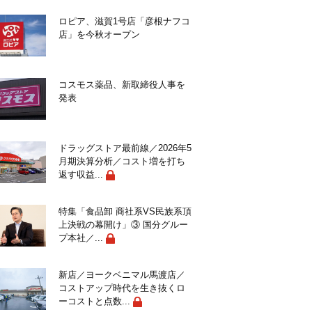
ロピア、滋賀1号店「彦根ナフコ
店」を今秋オープン
コスモス薬品、新取締役人事を
発表
ドラッグストア最前線／2026年5
月期決算分析／コスト増を打ち
返す収益...
特集「食品卸 商社系VS民族系頂
上決戦の幕開け」③ 国分グルー
プ本社／...
新店／ヨークベニマル馬渡店／
コストアップ時代を生き抜くロ
ーコストと点数...