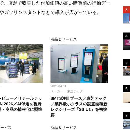
で、店舗で収集した付加価値の高い購買前の行動デー
カやガソリンスタンドなどで導入が広がっている。
ト
商品＆サービス
1
2026.04.01
メーカー
東芝テック
レビュー／リテールテッ
SMTS注目ブース／東芝テック
N 2026／AI伴走を視野
／業界最小クラスの設置面積新
場・商品の情報化に照準
レジシリーズ「SS-U1」を初披
露
サービス
商品＆サービス