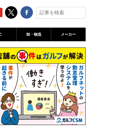
C
卸・物流
メーカー