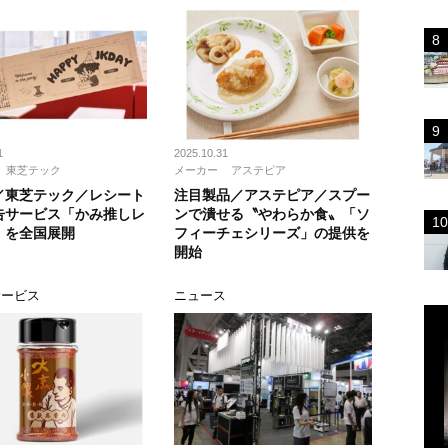
1
2025.10.31
東芝テック
メーカー
アステピア
／東芝テック／レシート
注目製品／アステピア／スプー
告サービス「かみ推しレ
ンで潰せる〝やわらか食〟「ソ
」を全国展開
フィーチェシリーズ」の提供を
開始
サービス
ニュース