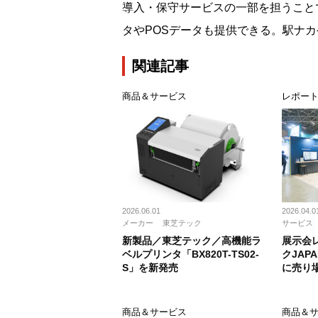
導入・保守サービスの一部を担うこと
タやPOSデータも提供できる。駅ナ
関連記事
商品＆サービス
レポー
2026.06.01
2026.04.0
メーカー
東芝テック
サービス
新製品／東芝テック／高機能ラ
展示会
ベルプリンタ「BX820T-TS02-
クJAPA
S」を新発売
に売り
商品＆サービス
商品＆