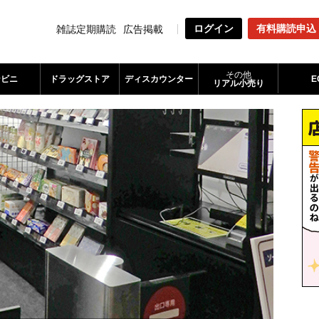
ログイン
有料購読申込
雑誌定期購読
広告掲載
その他
ンビニ
ドラッグストア
ディスカウンター
E
リアル小売り