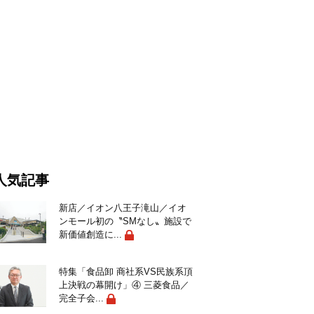
人気記事
新店／イオン八王子滝山／イオ
ンモール初の〝SMなし〟施設で
新価値創造に...
特集「食品卸 商社系VS民族系頂
上決戦の幕開け」④ 三菱食品／
完全子会...