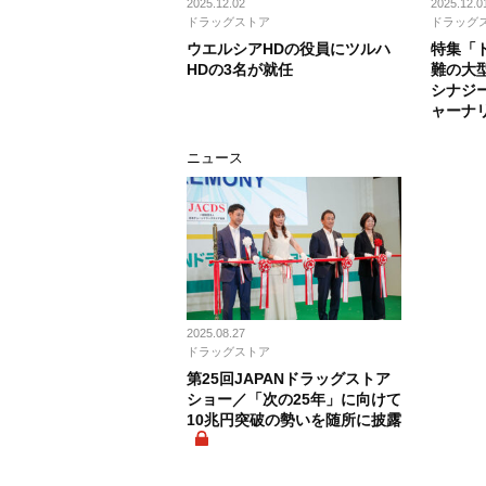
2025.12.02
2025.12.0
ドラッグストア
ドラッグ
ウエルシアHDの役員にツルハ
特集「
HDの3名が就任
難の大
シナジ
ャーナ
ニュース
2025.08.27
ドラッグストア
第25回JAPANドラッグストア
ショー／「次の25年」に向けて
10兆円突破の勢いを随所に披露