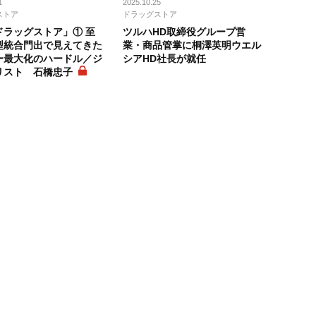
1
2025.10.25
ストア
ドラッグストア
ドラッグストア」① 至
ツルハHD取締役グループ営
型統合門出で見えてきた
業・商品管掌に桐澤英明ウエル
ー最大化のハードル／ジ
シアHD社長が就任
リスト 石橋忠子