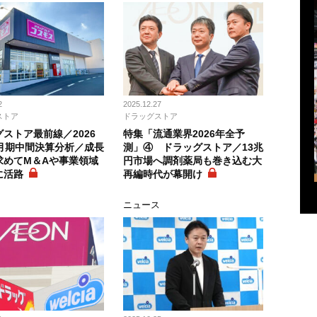
2
2025.12.27
ストア
ドラッグストア
ストア最前線／2026
特集「流通業界2026年全予
6月期中間決算分析／成長
測」④ ドラッグストア／13兆
求めてM＆Aや事業領域
円市場へ調剤薬局も巻き込む大
に活路
再編時代が幕開け
ニュース