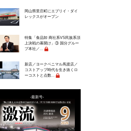
岡山県里庄町にエブリイ・ダイ
レックスがオープン
特集「食品卸 商社系VS民族系頂
上決戦の幕開け」③ 国分グルー
プ本社／...
新店／ヨークベニマル馬渡店／
コストアップ時代を生き抜くロ
ーコストと点数...
-最新号-