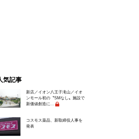
人気記事
新店／イオン八王子滝山／イオ
ンモール初の〝SMなし〟施設で
新価値創造に...
コスモス薬品、新取締役人事を
発表