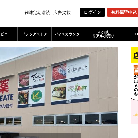
ログイン
有料購読申込
雑誌定期購読
広告掲載
その他
ンビニ
ドラッグストア
ディスカウンター
E
リアル小売り