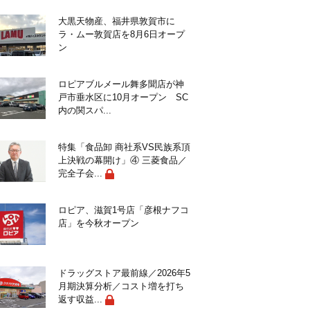
大黒天物産、福井県敦賀市に
ラ・ムー敦賀店を8月6日オープ
ン
ロピアブルメール舞多聞店が神
戸市垂水区に10月オープン SC
内の関スパ...
特集「食品卸 商社系VS民族系頂
上決戦の幕開け」④ 三菱食品／
完全子会...
ロピア、滋賀1号店「彦根ナフコ
店」を今秋オープン
ドラッグストア最前線／2026年5
月期決算分析／コスト増を打ち
返す収益...