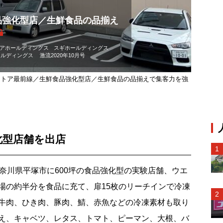
品強化型店／生鮮食品の品揃え
アホールディングス
スギホールディングス
ールディングス
激流2020年10月号
ストア最前線／生鮮食品強化型店／生鮮食品の品揃えで集客力を強
化型店舗を出店
奈川県平塚市に600坪の食品強化型の実験店舗、ウエ
場の約半分を食品に充て、扉15枚のリーチインで冷凍
牛肉、ひき肉、豚肉、鯖、赤魚などの冷凍素材も取り
え、キャベツ、レタス、トマト、ピーマン、大根、バ