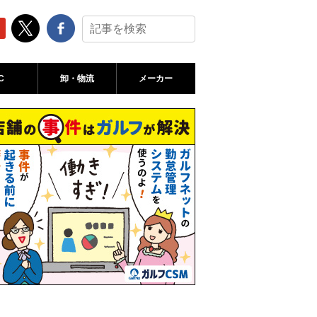
C
卸・物流
メーカー