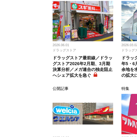
2026.06.01
2026.03.0
ドラッグストア
ドラッグ
ドラッグストア最前線／ドラッ
ドラッグ
グストア2026年2月期、3月期
年5・
決算分析／メガ連合の独走阻止
余地を
へシェア拡大を急ぐ
の拡大
公開記事
特集