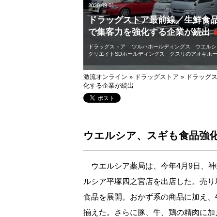
2020.09.01
ドラッグストア最前線／生鮮食
で集客力を強化する企業が続出
ドラッグストア
ツルハホールディングス
ウエルシ
クリエイトSDホールディングス
クスリのアオキホ
激流オンライン
»
ドラッグストア
»
ドラッグ
化する企業が続出
ウエルシア、スギも食品強
ウエルシア薬局は、今年4月9日、神
ルシア平塚四之宮店を出店した。売り
食品を展開。おかず系の商品に加え、
揃えた。さらに豚、牛、鶏の精肉に加