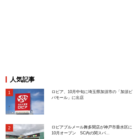
人気記事
ロピア、10月中旬に埼玉県加須市の「加須ビ
バモール」に出店
ロピアブルメール舞多聞店が神戸市垂水区に
10月オープン SC内の関スパ...