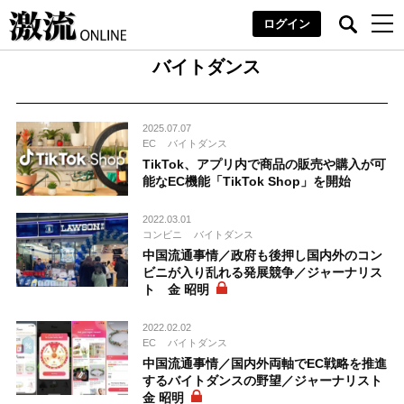
ログイン
バイトダンス
2025.07.07
EC
バイトダンス
TikTok、アプリ内で商品の販売や購入が可
能なEC機能「TikTok Shop」を開始
2022.03.01
コンビニ
バイトダンス
中国流通事情／政府も後押し国内外のコン
ビニが入り乱れる発展競争／ジャーナリス
ト 金 昭明
2022.02.02
EC
バイトダンス
中国流通事情／国内外両軸でEC戦略を推進
するバイトダンスの野望／ジャーナリスト
金 昭明