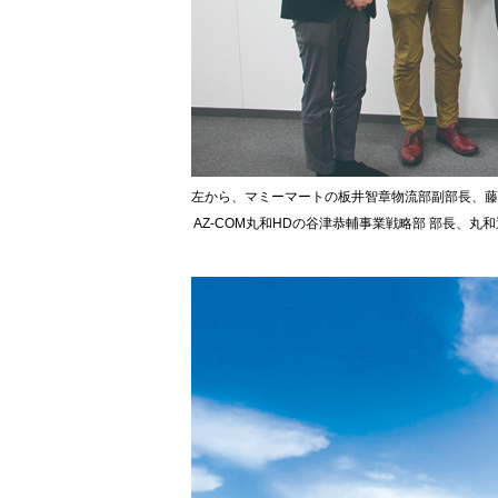
左から、マミーマートの板井智章物流部副部長、藤原
AZ-COM丸和HDの谷津恭輔事業戦略部 部長、