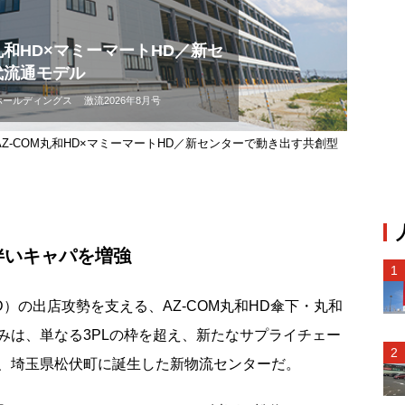
丸和HD×マミーマートHD／新セ
代流通モデル
ホールディングス
激流2026年8月号
Z-COM丸和HD×マミーマートHD／新センターで動き出す共創型
伴いキャパを増強
の出店攻勢を支える、AZ-COM丸和HD傘下・丸和
みは、単なる3PLの枠を超え、新たなサプライチェー
、埼玉県松伏町に誕生した新物流センターだ。