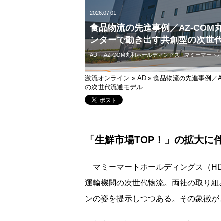
2026.07.01
食品物流の先進事例／AZ-COM
ンターで動き出す共創型の次世
AD
AZ-COM丸和ホールディングス
マミーマート
激流オンライン
»
AD
»
食品物流の先進事例／A
の次世代流通モデル
「生鮮市場TOP！」の拡大に
マミーマートホールディングス（HD）
運輸機関の次世代物流。両社の取り組
ンの姿を提示しつつある。その象徴が