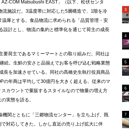
OM Matsubushi EAST」（以下、松伏センタ
型物流施設だ。3温度帯に対応した5層構造で、1階を冷
を常温庫とする。食品物流に求められる「品質管理・安
る設計とし、物流の集約と標準化を通じて荷主の成長
主要荷主であるマミーマートとの取り組みだ。同社は
を継続。生鮮の安さと品揃えでお客を呼び込む戦略業態
、成長を加速させている。同社の髙橋史生執行役員商品
Pの年商は平均して30億円を大きく超える。従来のマ
ィスカウントで量販するスタイルなので物量の増え方
大の実態を語る。
運輸機関とともに「三郷物流センター」を立ち上げ、既
制で対応してきた。しかし直近の売り上げ拡大に伴