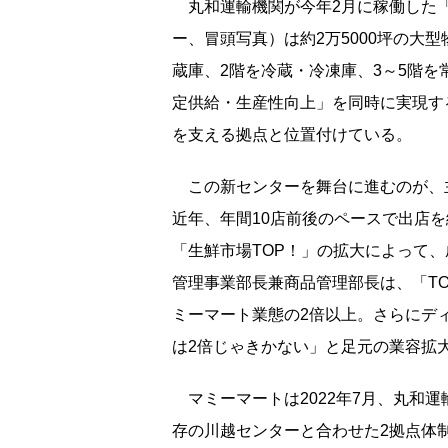
丸和運輸機関が今年2月に稼働した「AZ-C
ー、冒頭写真）は約2万5000坪の大
蔵庫、2階を冷蔵・冷凍庫、3～5階
定供給・生産性向上」を同時に実現す
を支える拠点と位置付けている。
この新センターを舞台に進むのが、
近年、年間10店前後のペースで出店
「生鮮市場TOP！」の拡大によって
管理事業部長兼商品管理部長は、「TO
ミーマート業態の2倍以上。さらにデ
は2倍じゃきかない」と足元の業容拡
マミーマートは2022年7月、丸和
存の川越センターと合わせた2拠点体