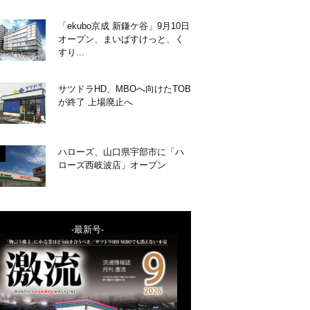
「ekubo京成 新鎌ケ谷」9月10日
オープン、まいばすけっと、く
すり...
サツドラHD、MBOへ向けたTOB
が終了 上場廃止へ
ハローズ、山口県宇部市に「ハ
ローズ西岐波店」オープン
-最新号-