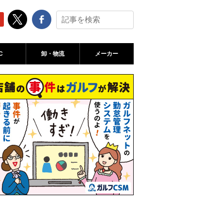
C
卸・物流
メーカー