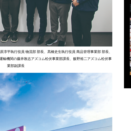
淳平執行役員 物流部 部長、髙橋史生執行役員 商品管理事業部 部長、
丸和運輸機関の藤井敦志アズコム松伏事業部課長、飯野裕二アズコム松伏事
業部副課長