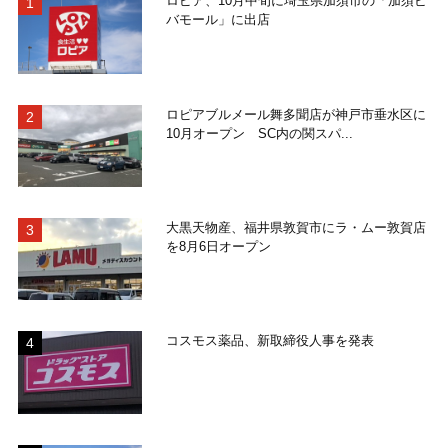
ロピア、10月中旬に埼玉県加須市の「加須ビ
バモール」に出店
ロピアブルメール舞多聞店が神戸市垂水区に
10月オープン SC内の関スパ...
大黒天物産、福井県敦賀市にラ・ムー敦賀店
を8月6日オープン
コスモス薬品、新取締役人事を発表