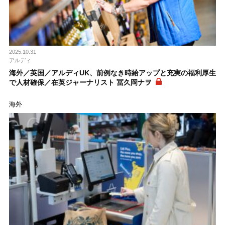
2025.10.31
アルディ
海外／英国／アルディUK、前例なき時給アップと充実の福利厚生
で人材確保／在英ジャーナリスト 冨久岡ナヲ
海外