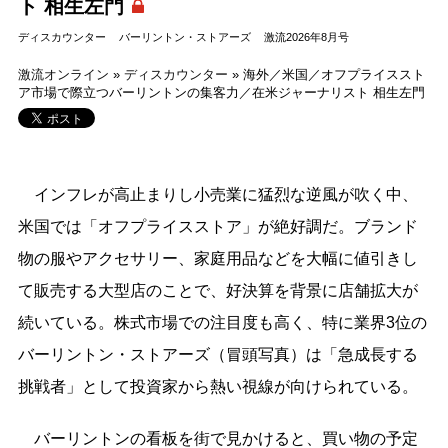
ト 相生左門
ディスカウンター
バーリントン・ストアーズ
激流2026年8月号
激流オンライン
»
ディスカウンター
»
海外／米国／オフプライススト
ア市場で際立つバーリントンの集客力／在米ジャーナリスト 相生左門
インフレが高止まりし小売業に猛烈な逆風が吹く中、
米国では「オフプライスストア」が絶好調だ。ブランド
物の服やアクセサリー、家庭用品などを大幅に値引きし
て販売する大型店のことで、好決算を背景に店舗拡大が
続いている。株式市場での注目度も高く、特に業界3位の
バーリントン・ストアーズ（冒頭写真）は「急成長する
挑戦者」として投資家から熱い視線が向けられている。
バーリントンの看板を街で見かけると、買い物の予定