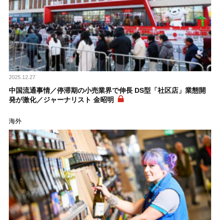
2025.12.27
中国流通事情／停滞期の小売業界で伸長 DS型「社区店」業態開
発が激化／ジャーナリスト 金昭明
海外