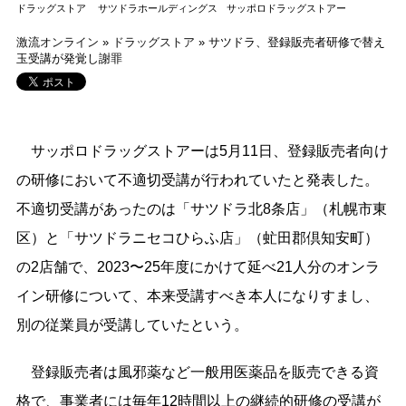
ドラッグストア
サツドラホールディングス
サッポロドラッグストアー
激流オンライン
»
ドラッグストア
»
サツドラ、登録販売者研修で替え
玉受講が発覚し謝罪
サッポロドラッグストアーは5月11日、登録販売者向け
の研修において不適切受講が行われていたと発表した。
不適切受講があったのは「サツドラ北8条店」（札幌市東
区）と「サツドラニセコひらふ店」（虻田郡倶知安町）
の2店舗で、2023〜25年度にかけて延べ21人分のオンラ
イン研修について、本来受講すべき本人になりすまし、
別の従業員が受講していたという。
登録販売者は風邪薬など一般用医薬品を販売できる資
格で、事業者には毎年12時間以上の継続的研修の受講が