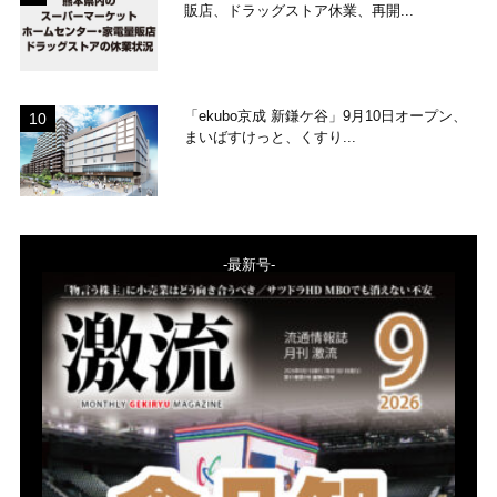
販店、ドラッグストア休業、再開...
「ekubo京成 新鎌ケ谷」9月10日オープン、
まいばすけっと、くすり...
-最新号-