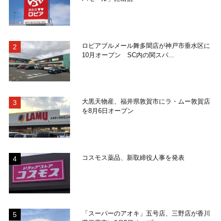
ロピアブルメール舞多聞店が神戸市垂水区に
10月オープン SC内の関スパ...
大黒天物産、福井県敦賀市にラ・ムー敦賀店
を8月6日オープン
コスモス薬品、新取締役人事を発表
「スーパーのアオキ」五号店、三野店が香川