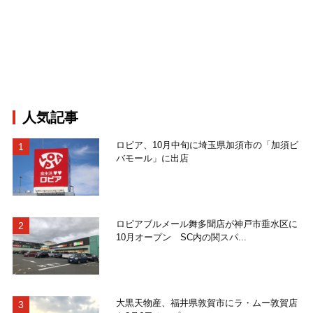
人気記事
ロピア、10月中旬に埼玉県加須市の「加須ビ
バモール」に出店
ロピアブルメール舞多聞店が神戸市垂水区に
10月オープン SC内の関スパ...
大黒天物産、福井県敦賀市にラ・ムー敦賀店