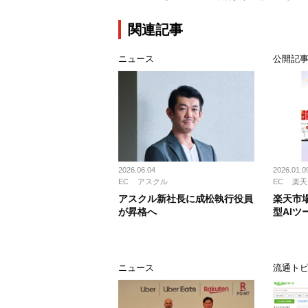
関連記事
ニュース
公開記
2026.06.04
2026.01.0
EC
アスクル
EC
楽天
アスクル新社長に成松執行役員
楽天市
が昇格へ
型AIツ
ニュース
流通ト