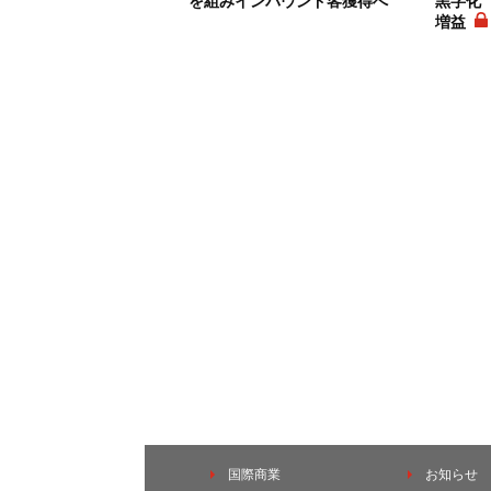
を組みインバウンド客獲得へ
黒字化
増益
国際商業
お知らせ