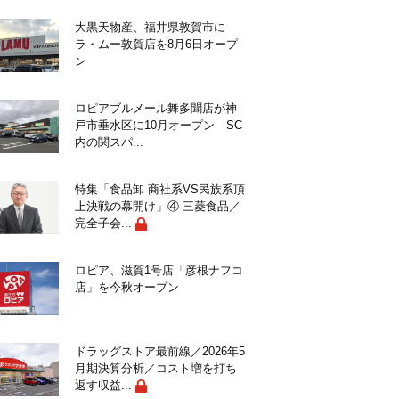
大黒天物産、福井県敦賀市に
ラ・ムー敦賀店を8月6日オープ
ン
ロピアブルメール舞多聞店が神
戸市垂水区に10月オープン SC
内の関スパ...
特集「食品卸 商社系VS民族系頂
上決戦の幕開け」④ 三菱食品／
完全子会...
ロピア、滋賀1号店「彦根ナフコ
店」を今秋オープン
ドラッグストア最前線／2026年5
月期決算分析／コスト増を打ち
返す収益...