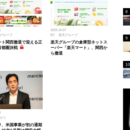
1
2025.10.07
グループ
EC
楽天グループ
ート関西撤退で迎える正
楽天グループの倉庫型ネットス
首都圏決戦
ーパー「楽天マート」、関西か
ら撤退
ス
2
カリ
リ、米国事業が初の通期