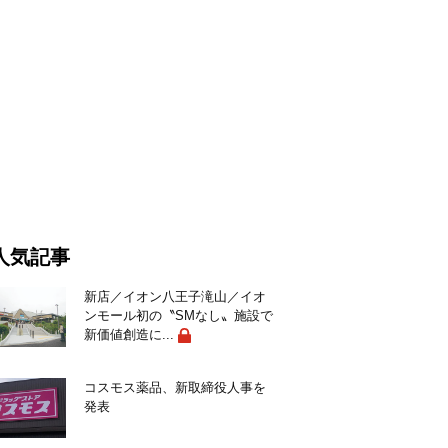
人気記事
新店／イオン八王子滝山／イオ
ンモール初の〝SMなし〟施設で
新価値創造に...
コスモス薬品、新取締役人事を
発表