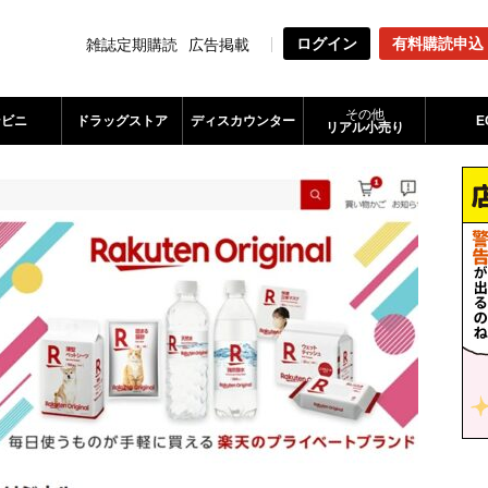
ログイン
有料購読申込
雑誌定期購読
広告掲載
その他
ンビニ
ドラッグストア
ディスカウンター
E
リアル小売り