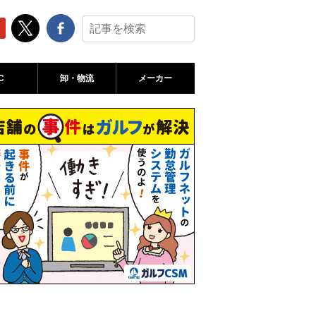
C
卸・物流
メーカー