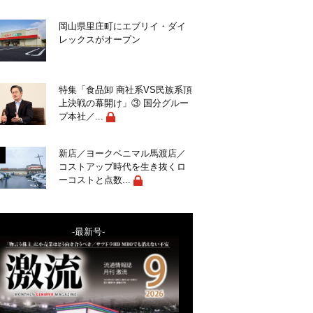
岡山県里庄町にエブリイ・ダイ
レックスがオープン
特集「食品卸 商社系VS民族系頂
上決戦の幕開け」③ 国分グルー
プ本社／...
新店／ヨークベニマル馬渡店／
コストアップ時代を生き抜くロ
ーコストと点数...
-最新号-