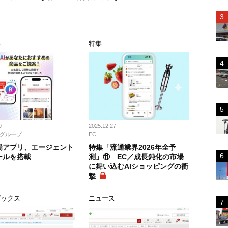
事
特集
9
2025.12.27
グループ
EC
場アプリ、エージェント
特集「流通業界2026年全予
ールを搭載
測」⑪ EC／成長鈍化の市場
に舞い込むAIショッピングの衝
撃
ピックス
ニュース