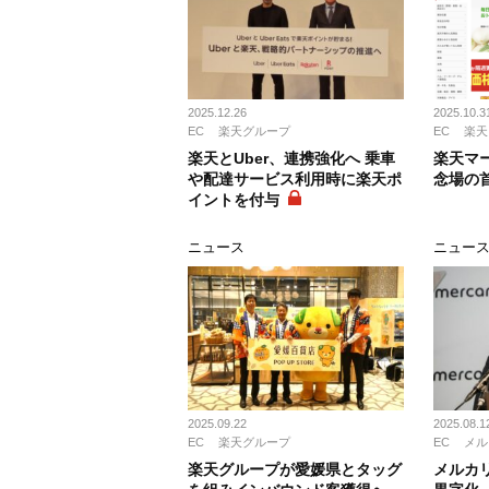
2025.12.26
2025.10.3
EC
楽天グループ
EC
楽天
楽天とUber、連携強化へ 乗車
楽天マ
や配達サービス利用時に楽天ポ
念場の
イントを付与
ニュース
ニュー
2025.09.22
2025.08.1
EC
楽天グループ
EC
メル
楽天グループが愛媛県とタッグ
メルカ