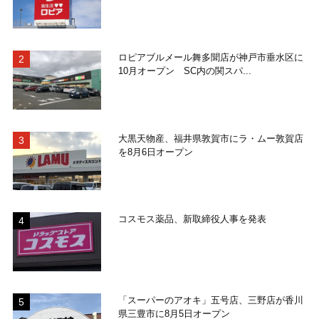
ロピアブルメール舞多聞店が神戸市垂水区に
10月オープン SC内の関スパ...
大黒天物産、福井県敦賀市にラ・ムー敦賀店
を8月6日オープン
コスモス薬品、新取締役人事を発表
「スーパーのアオキ」五号店、三野店が香川
県三豊市に8月5日オープン