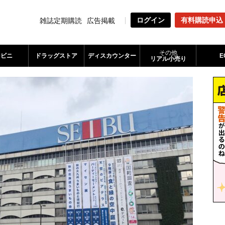
ログイン
有料購読申込
雑誌定期購読
広告掲載
その他
ンビニ
ドラッグストア
ディスカウンター
E
リアル小売り