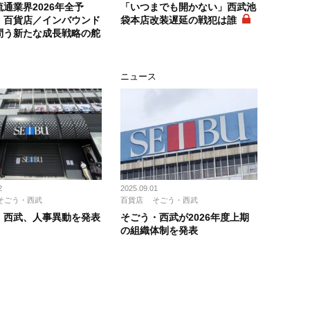
通業界2026年全予
「いつまでも開かない」西武池
 百貨店／インバウンド
袋本店改装遅延の戦犯は誰
問う新たな成長戦略の舵
ス
ニュース
2
2025.09.01
そごう・西武
百貨店
そごう・西武
・西武、人事異動を発表
そごう・西武が2026年度上期
の組織体制を発表