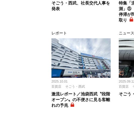
そごう・西武、社長交代人事を
特集「流
発表
測」⑤
停滞が
取り
レポート
ニュー
2025.10.01
2025.09.1
百貨店
そごう・西武
百貨店
激流レポート／池袋西武〝段階
そごう
オープン〟の不便さに見る客離
れの予兆