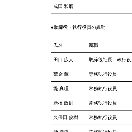
成田 和磨
●取締役・執行役員の異動
氏名
新職
田口 広人
取締役社長 執行役
荒金 薫
専務執行役員
堤 真理
常務執行役員
新橋 政則
常務執行役員
久保田 俊樹
常務執行役員
懸 浩史
常務執行役員