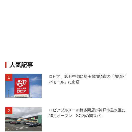
人気記事
ロピア、10月中旬に埼玉県加須市の「加須ビ
バモール」に出店
ロピアブルメール舞多聞店が神戸市垂水区に
10月オープン SC内の関スパ...