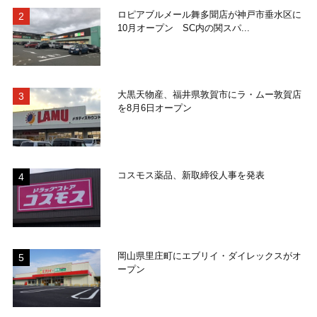
ロピアブルメール舞多聞店が神戸市垂水区に
10月オープン SC内の関スパ...
大黒天物産、福井県敦賀市にラ・ムー敦賀店
を8月6日オープン
コスモス薬品、新取締役人事を発表
岡山県里庄町にエブリイ・ダイレックスがオ
ープン