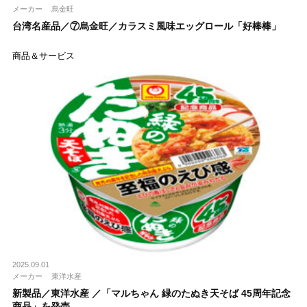
メーカー
烏⾦旺
台湾名産品／⑦烏⾦旺／カラスミ⾵味エッグロール「好棒棒」
商品＆サービス
2025.09.01
メーカー
東洋水産
新製品／東洋水産 ／「マルちゃん 緑のたぬき天そば 45周年記念
商品」を発売