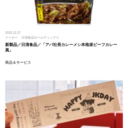
2025.12.27
メーカー
日清食品ホールディングス
新製品／日清食品／「アパ社長カレーメシ本格派ビーフカレー
風」
商品＆サービス