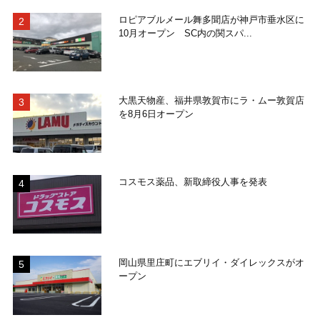
ロピアブルメール舞多聞店が神戸市垂水区に
10月オープン SC内の関スパ...
大黒天物産、福井県敦賀市にラ・ムー敦賀店
を8月6日オープン
コスモス薬品、新取締役人事を発表
岡山県里庄町にエブリイ・ダイレックスがオ
ープン