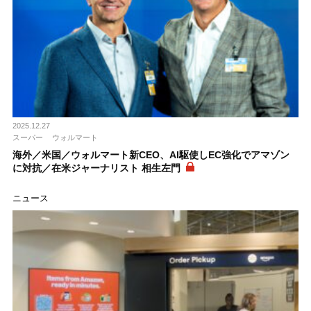
2025.12.27
スーパー
ウォルマート
海外／米国／ウォルマート新CEO、AI駆使しEC強化でアマゾン
に対抗／在米ジャーナリスト 相生左門
ニュース