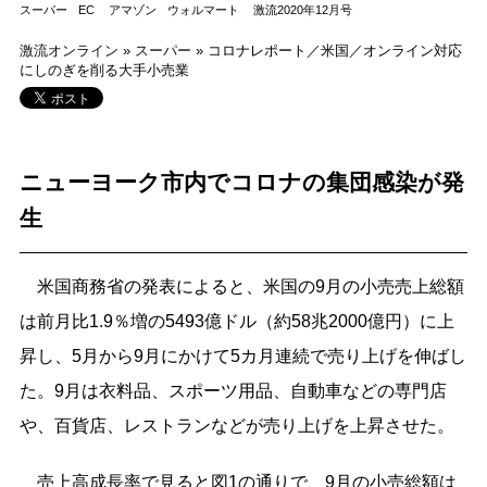
スーパー
EC
アマゾン
ウォルマート
激流2020年12月号
激流オンライン
»
スーパー
»
コロナレポート／米国／オンライン対応
にしのぎを削る大手小売業
ニューヨーク市内でコロナの集団感染が発
生
米国商務省の発表によると、米国の9月の小売売上総額
は前月比1.9％増の5493億ドル（約58兆2000億円）に上
昇し、5月から9月にかけて5カ月連続で売り上げを伸ばし
た。9月は衣料品、スポーツ用品、自動車などの専門店
や、百貨店、レストランなどが売り上げを上昇させた。
売上高成長率で見ると図1の通りで、9月の小売総額は