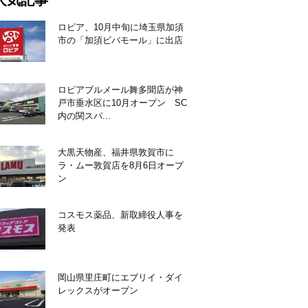
人気記事
ロピア、10月中旬に埼玉県加須
市の「加須ビバモール」に出店
ロピアブルメール舞多聞店が神
戸市垂水区に10月オープン SC
内の関スパ...
大黒天物産、福井県敦賀市に
ラ・ムー敦賀店を8月6日オープ
ン
コスモス薬品、新取締役人事を
発表
岡山県里庄町にエブリイ・ダイ
レックスがオープン