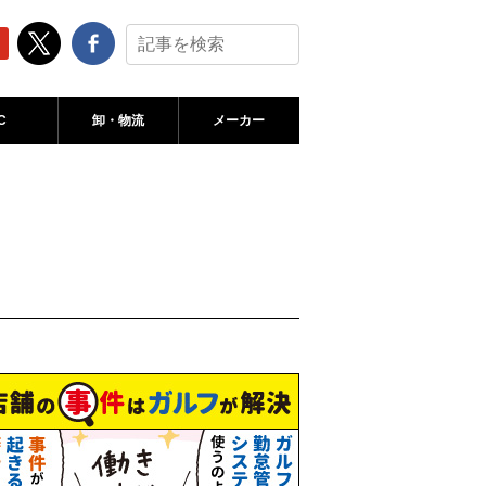
C
卸・物流
メーカー