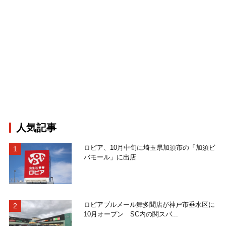
人気記事
ロピア、10月中旬に埼玉県加須市の「加須ビ
バモール」に出店
ロピアブルメール舞多聞店が神戸市垂水区に
10月オープン SC内の関スパ...