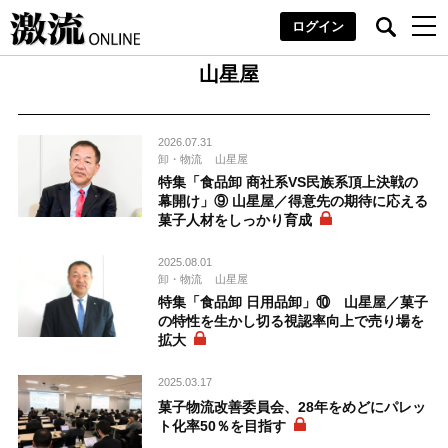
ログイン
山星屋
2026.07.31
卸・物流
山星屋
特集「食品卸 商社系VS民族系頂上決戦の
幕開け」⑨ 山星屋／得意先の期待に応える
菓子人材をしっかり育成
2025.08.01
卸・物流
山星屋
特集「食品卸 日用品卸」⑩ 山星屋／菓子
の特性を生かし切る視認率向上で売り場を
拡大
2025.03.17
菓子物流改善委員会、28年をめどにパレッ
ト化率50％を目指す