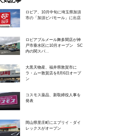
人気記事
ロピア、10月中旬に埼玉県加須
市の「加須ビバモール」に出店
ロピアブルメール舞多聞店が神
戸市垂水区に10月オープン SC
内の関スパ...
大黒天物産、福井県敦賀市に
ラ・ムー敦賀店を8月6日オープ
ン
コスモス薬品、新取締役人事を
発表
岡山県里庄町にエブリイ・ダイ
レックスがオープン