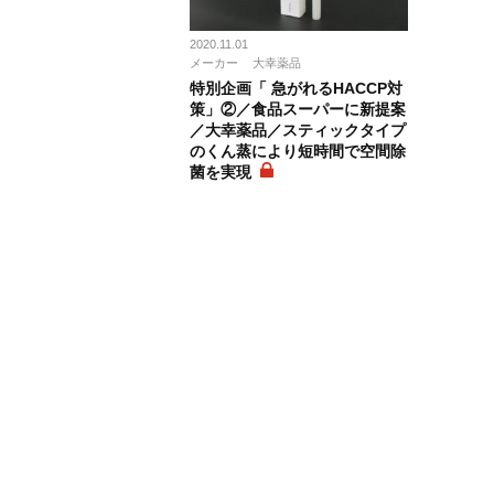
2020.11.01
メーカー
大幸薬品
特別企画「 急がれるHACCP対
策」②／食品スーパーに新提案
／大幸薬品／スティックタイプ
のくん蒸により短時間で空間除
菌を実現