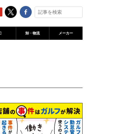
C
卸・物流
メーカー