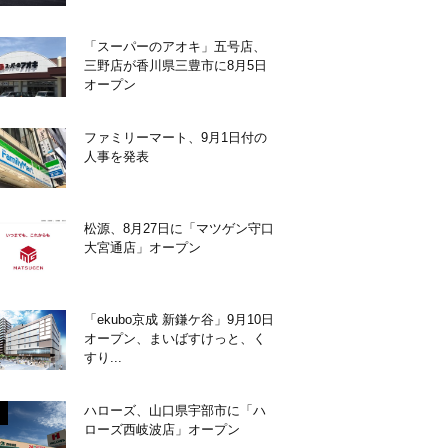
「スーパーのアオキ」五号店、
三野店が香川県三豊市に8月5日
オープン
ファミリーマート、9月1日付の
人事を発表
松源、8月27日に「マツゲン守口
大宮通店」オープン
「ekubo京成 新鎌ケ谷」9月10日
オープン、まいばすけっと、く
すり...
ハローズ、山口県宇部市に「ハ
ローズ西岐波店」オープン