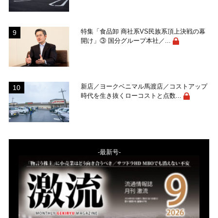
特集「食品卸 商社系VS民族系頂上決戦の幕
開け」③ 国分グループ本社／...
新店／ヨークベニマル馬渡店／コストアップ
時代を生き抜くローコストと点数...
-最新号-