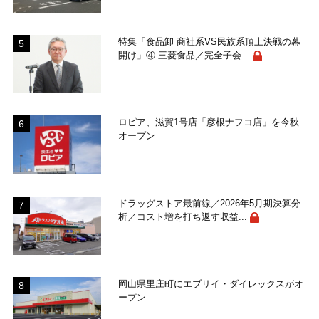
特集「食品卸 商社系VS民族系頂上決戦の幕
開け」④ 三菱食品／完全子会...
ロピア、滋賀1号店「彦根ナフコ店」を今秋
オープン
ドラッグストア最前線／2026年5月期決算分
析／コスト増を打ち返す収益...
岡山県里庄町にエブリイ・ダイレックスがオ
ープン