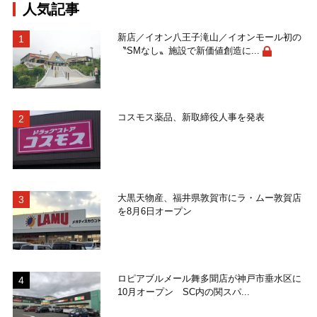
人気記事
新店／イオン八王子滝山／イオンモール初の
〝SMなし〟施設で新価値創造に...
コスモス薬品、新取締役人事を発表
大黒天物産、福井県敦賀市にラ・ムー敦賀店
を8月6日オープン
ロピアブルメール舞多聞店が神戸市垂水区に
10月オープン SC内の関スパ...