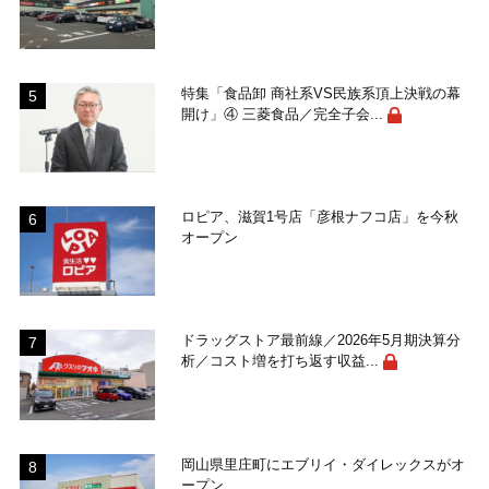
特集「食品卸 商社系VS民族系頂上決戦の幕
開け」④ 三菱食品／完全子会...
ロピア、滋賀1号店「彦根ナフコ店」を今秋
オープン
ドラッグストア最前線／2026年5月期決算分
析／コスト増を打ち返す収益...
岡山県里庄町にエブリイ・ダイレックスがオ
ープン