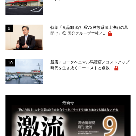
特集「食品卸 商社系VS民族系頂上決戦の幕
開け」③ 国分グループ本社／...
新店／ヨークベニマル馬渡店／コストアップ
時代を生き抜くローコストと点数...
-最新号-