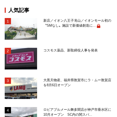
人気記事
新店／イオン八王子滝山／イオンモール初の
〝SMなし〟施設で新価値創造に...
コスモス薬品、新取締役人事を発表
大黒天物産、福井県敦賀市にラ・ムー敦賀店
を8月6日オープン
ロピアブルメール舞多聞店が神戸市垂水区に
10月オープン SC内の関スパ...