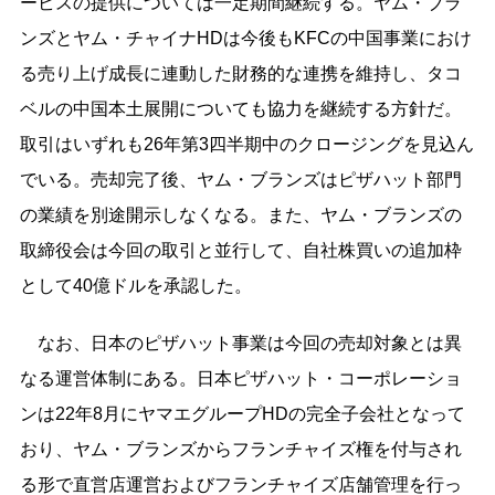
ービスの提供については一定期間継続する。ヤム・ブラ
ンズとヤム・チャイナHDは今後もKFCの中国事業におけ
る売り上げ成長に連動した財務的な連携を維持し、タコ
ベルの中国本土展開についても協力を継続する方針だ。
取引はいずれも26年第3四半期中のクロージングを見込ん
でいる。売却完了後、ヤム・ブランズはピザハット部門
の業績を別途開示しなくなる。また、ヤム・ブランズの
取締役会は今回の取引と並行して、自社株買いの追加枠
として40億ドルを承認した。
なお、日本のピザハット事業は今回の売却対象とは異
なる運営体制にある。日本ピザハット・コーポレーショ
ンは22年8月にヤマエグループHDの完全子会社となって
おり、ヤム・ブランズからフランチャイズ権を付与され
る形で直営店運営およびフランチャイズ店舗管理を行っ