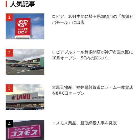
人気記事
ロピア、10月中旬に埼玉県加須市の「加須ビ
バモール」に出店
ロピアブルメール舞多聞店が神戸市垂水区に
10月オープン SC内の関スパ...
大黒天物産、福井県敦賀市にラ・ムー敦賀店
を8月6日オープン
コスモス薬品、新取締役人事を発表