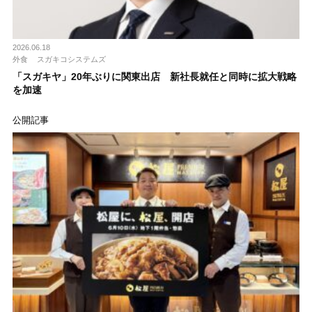
2026.06.18
外食
スガキコシステムズ
「スガキヤ」20年ぶりに関東出店 新社長就任と同時に拡大戦略
を加速
公開記事