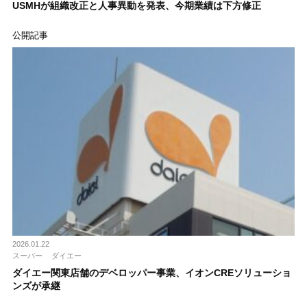
USMHが組織改正と人事異動を発表、今期業績は下方修正
公開記事
2026.01.22
スーパー
ダイエー
ダイエー関東店舗のデベロッパー事業、イオンCREソリューショ
ンズが承継