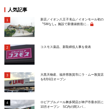
人気記事
新店／イオン八王子滝山／イオンモール初の
〝SMなし〟施設で新価値創造に...
コスモス薬品、新取締役人事を発表
大黒天物産、福井県敦賀市にラ・ムー敦賀店
を8月6日オープン
ロピアブルメール舞多聞店が神戸市垂水区に
10月オープン SC内の関スパ...