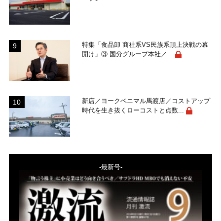
特集「食品卸 商社系VS民族系頂上決戦の幕
開け」③ 国分グループ本社／...
新店／ヨークベニマル馬渡店／コストアップ
時代を生き抜くローコストと点数...
-最新号-