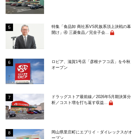
特集「食品卸 商社系VS民族系頂上決戦の幕
開け」④ 三菱食品／完全子会...
ロピア、滋賀1号店「彦根ナフコ店」を今秋
オープン
ドラッグストア最前線／2026年5月期決算分
析／コスト増を打ち返す収益...
岡山県里庄町にエブリイ・ダイレックスがオ
ープン