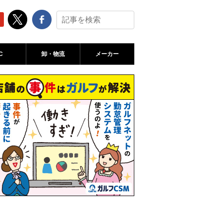
C
卸・物流
メーカー