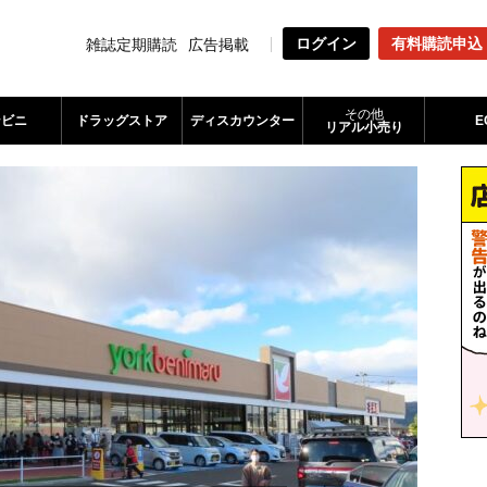
ログイン
有料購読申込
雑誌定期購読
広告掲載
その他
ンビニ
ドラッグストア
ディスカウンター
E
リアル小売り