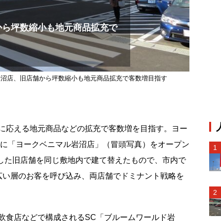
から坪数縮小も地元商品拡充で
岩沼店、旧店舗から坪数縮小も地元商品拡充で客数増目指す
に応える地元商品などの拡充で客数増を目指す。ヨー
沼市に「ヨークベニマル岩沼店」（冒頭写真）をオープン
店した旧店舗を同じ敷地内で建て替えたもので、市内で
広い層のお客を呼び込み、両店舗でドミナント戦略を
食店などで構成されるSC「ブルームワールド岩