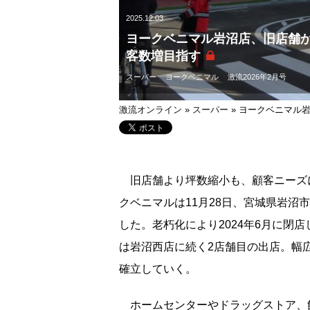
2025.12.03
ヨークベニマル岩沼店、旧店舗
客数増目指す
スーパー
ヨークベニマル
激流2026年2月号
激流オンライン
»
スーパー
»
ヨークベニマル
旧店舗より坪数縮小も、顧客ニーズ
クベニマルは11月28日、宮城県岩
した。老朽化により2024年6月に閉
は岩沼西店に続く2店舗目の出店。幅
確立していく。
ホームセンターやドラッグストア、飲