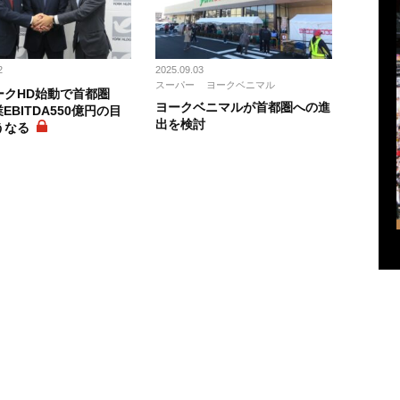
2
2025.09.03
スーパー
ヨークベニマル
ークHD始動で首都圏
ヨークベニマルが首都圏への進
業EBITDA550億円の目
出を検討
うなる