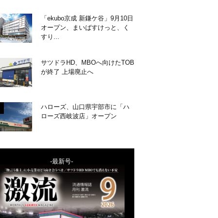
「ekubo京成 新鎌ケ谷」9月10日
オープン、まいばすけっと、く
すり...
サツドラHD、MBOへ向けたTOB
が終了 上場廃止へ
ハローズ、山口県宇部市に「ハ
ローズ西岐波店」オープン
-最新号-