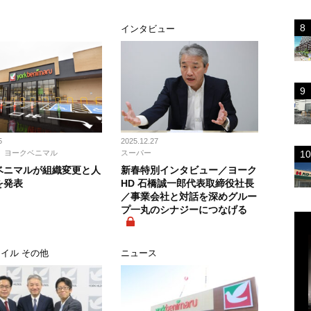
ス
インタビュー
5
2025.12.27
ヨークベニマル
スーパー
ベニマルが組織変更と人
新春特別インタビュー／ヨーク
を発表
HD 石橋誠一郎代表取締役社長
／事業会社と対話を深めグルー
プ一丸のシナジーにつなげる
イル その他
ニュース