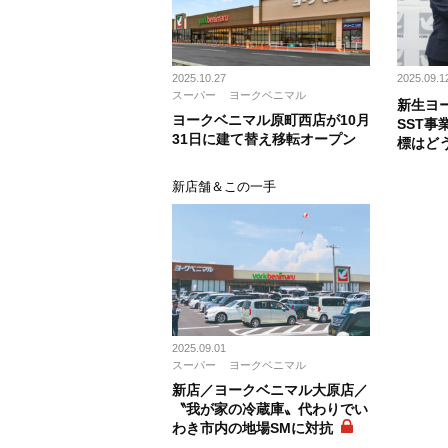
2025.10.27
2025.09.1
スーパー
ヨークベニマル
新生ヨ
ヨークベニマル原町西店が10月
SST事
31日に建て替え移転オープン
標はど
新店舗＆この一手
2025.09.01
スーパー
ヨークベニマル
新店／ヨークベニマル大原店／
〝我が家の冷蔵庫〟代わりでい
わき市内の地場SMに対抗