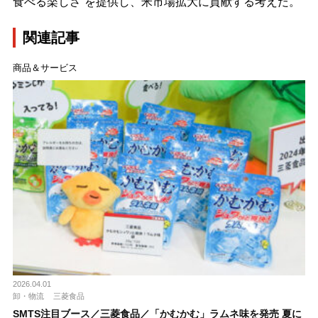
食べる楽しさ”を提供し、米市場拡大に貢献する考えだ。
関連記事
商品＆サービス
2026.04.01
卸・物流
三菱食品
SMTS注目ブース／三菱食品／「かむかむ」ラムネ味を発売 夏に