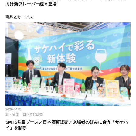
向け新フレーバー続々登場
商品＆サービス
2026.04.01
卸・物流
日本酒類販売
SMTS注目ブース／日本酒類販売／来場者の好みに合う「サケハ
イ」を診断