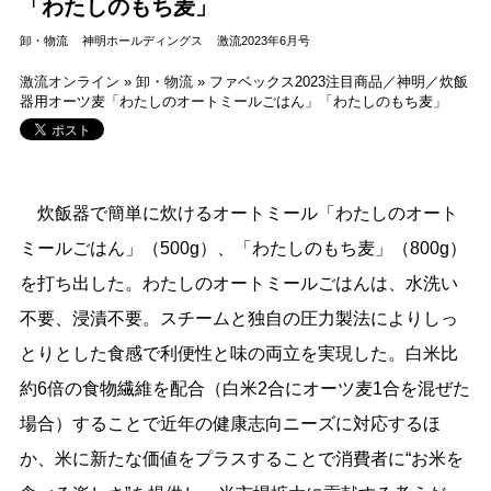
「わたしのもち麦」
卸・物流
神明ホールディングス
激流2023年6月号
激流オンライン
»
卸・物流
»
ファベックス2023注目商品／神明／炊飯
器用オーツ麦「わたしのオートミールごはん」「わたしのもち麦」
炊飯器で簡単に炊けるオートミール「わたしのオート
ミールごはん」（500g）、「わたしのもち麦」（800g）
を打ち出した。わたしのオートミールごはんは、水洗い
不要、浸漬不要。スチームと独自の圧力製法によりしっ
とりとした食感で利便性と味の両立を実現した。白米比
約6倍の食物繊維を配合（白米2合にオーツ麦1合を混ぜた
場合）することで近年の健康志向ニーズに対応するほ
か、米に新たな価値をプラスすることで消費者に“お米を