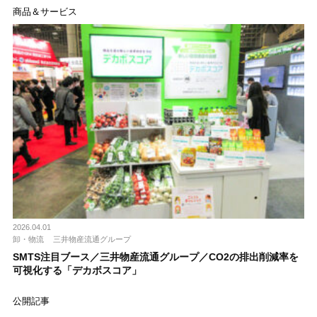
商品＆サービス
2026.04.01
卸・物流
三井物産流通グループ
SMTS注目ブース／三井物産流通グループ／CO2の排出削減率を
可視化する「デカボスコア」
公開記事