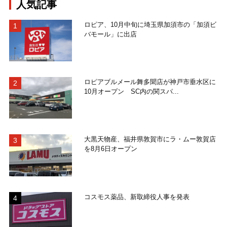
人気記事
ロピア、10月中旬に埼玉県加須市の「加須ビ
バモール」に出店
ロピアブルメール舞多聞店が神戸市垂水区に
10月オープン SC内の関スパ...
大黒天物産、福井県敦賀市にラ・ムー敦賀店
を8月6日オープン
コスモス薬品、新取締役人事を発表