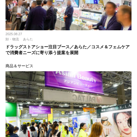
2025.08.27
卸・物流
あらた
ドラッグストアショー注目ブース／あらた／コスメ＆フェムケア
で消費者ニーズに寄り添う提案を展開
商品＆サービス